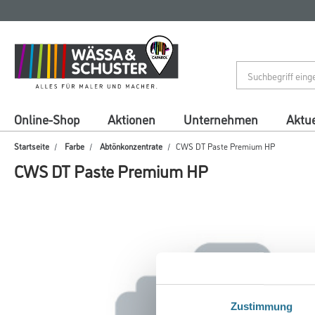
Zum
Zum
Inhalt
Navigationsmenü
springen
springen
Online-Shop
Aktionen
Unternehmen
Aktue
Startseite
Farbe
Abtönkonzentrate
CWS DT Paste Premium HP
CWS DT Paste Premium HP
Zustimmung