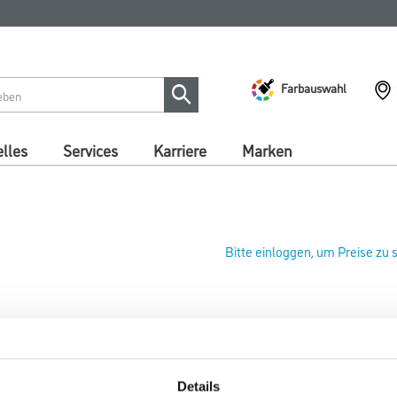
Farbauswahl
lles
Services
Karriere
Marken
Bitte einloggen, um Preise zu
Dörken Tinting Paste 1,0 lt Ox
Art-Nr.:
1035-003043
Details
Farbtonbezeichnung