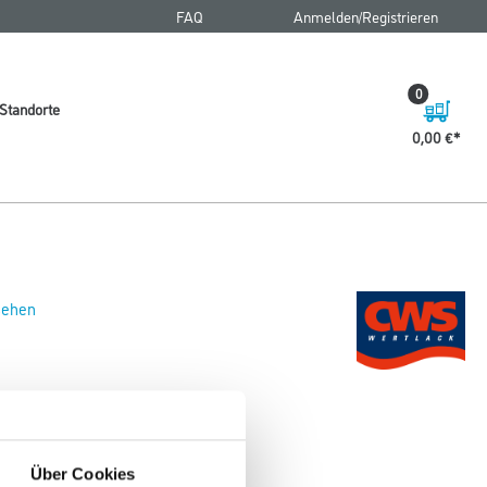
FAQ
Anmelden/Registrieren
0
Standorte
0,00 €
 sehen
idblau 122BS
Über Cookies
Gebinde