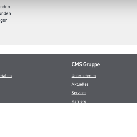
tunden
tunden
agen
CMS Gruppe
rialien
Unternehmen
Aktuelles
Services
Karriere
Marken
FAQ