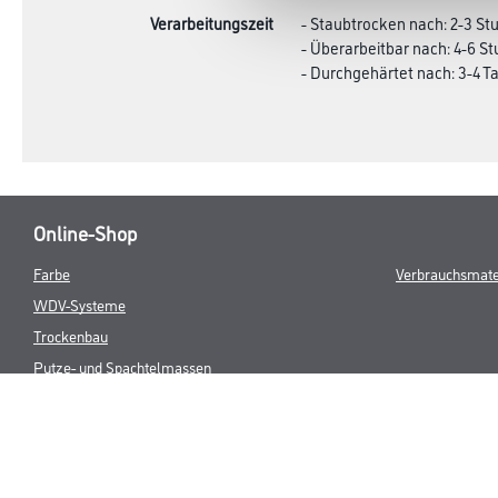
Verarbeitungszeit
- Staubtrocken nach: 2-3 S
- Überarbeitbar nach: 4-6 S
- Durchgehärtet nach: 3-4 T
Online-Shop
Farbe
Verbrauchsmate
WDV-Systeme
Trockenbau
Putze- und Spachtelmassen
Bodenbeläge
Wand- & Deckenbeläge
Werkzeug & Maschinen