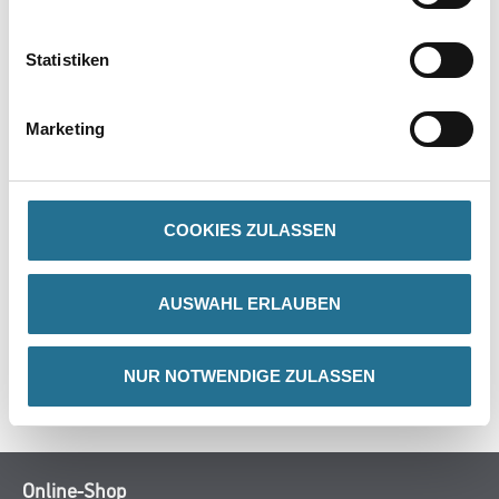
PRODUKTEIGENSCHAFTEN
Statistiken
Verarbeitungszeit
- Staubtrocken nach: 2-3 Stunden
Marketing
- Überarbeitbar nach: 4-6 Stunden
- Durchgehärtet nach: 3-4 Tagen
COOKIES ZULASSEN
ZUSATZINFOS
AUSWAHL ERLAUBEN
GEFAHRENHINWEISE
NUR NOTWENDIGE ZULASSEN
SPEZIFIKATIONEN
Online-Shop