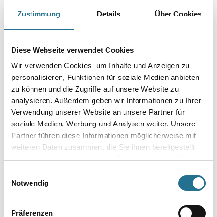
Art-Nr.:
1035-003049
Zustimmung
Details
Über Cookies
Farbtonbezeichnung
Diese Webseite verwendet Cookies
Gebinde
Wir verwenden Cookies, um Inhalte und Anzeigen zu
personalisieren, Funktionen für soziale Medien anbieten
zu können und die Zugriffe auf unsere Website zu
analysieren. Außerdem geben wir Informationen zu Ihrer
Verwendung unserer Website an unsere Partner für
Umrechnungsfaktoren
soziale Medien, Werbung und Analysen weiter. Unsere
Partner führen diese Informationen möglicherweise mit
weiteren Daten zusammen, die Sie ihnen bereitgestellt
haben oder die sie im Rahmen Ihrer Nutzung der Dienste
gesammelt haben.
Einwilligungsauswahl
Notwendig
Präferenzen