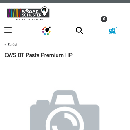
Zum
Zum
Inhalt
Navigationsmenü
0
springen
springen
Zurück
CWS DT Paste Premium HP