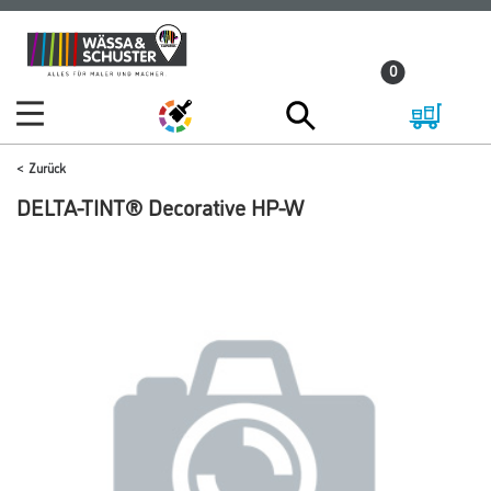
Zum
Zum
Inhalt
Navigationsmenü
0
springen
springen
Zurück
DELTA-TINT® Decorative HP-W