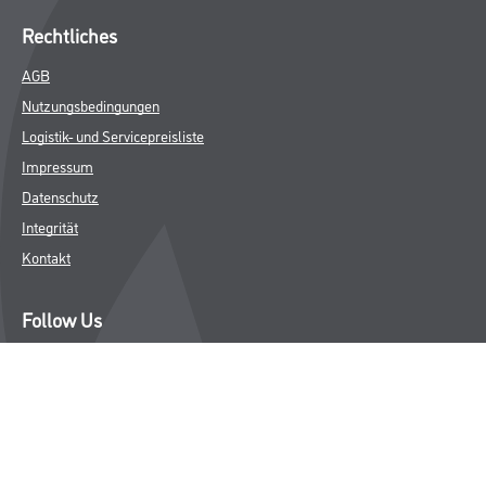
Rechtliches
AGB
Nutzungsbedingungen
Logistik- und Servicepreisliste
Impressum
Datenschutz
Integrität
Kontakt
Follow Us
© Copyright CMS Dienstleistungs-Gesellschaft
* NUR FÜR GEWERBLICHE KUNDEN. ALLE ANGEGEBENEN PREISE
SIND ZZGL. GESETZLICHER MWST.