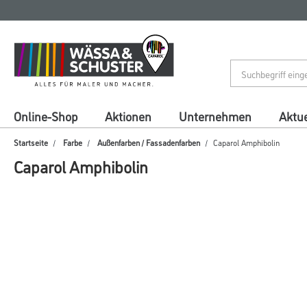
Zum
Zum
Inhalt
Navigationsmenü
springen
springen
Online-Shop
Aktionen
Unternehmen
Aktue
Startseite
Farbe
Außenfarben / Fassadenfarben
Caparol Amphibolin
Caparol Amphibolin