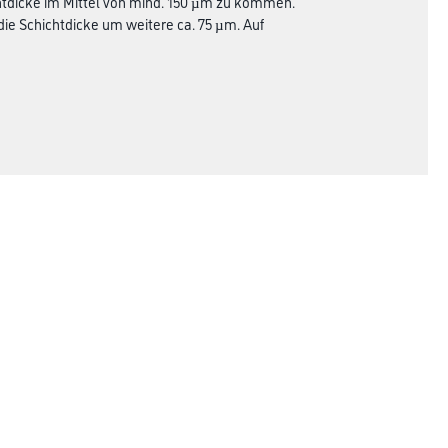
htdicke im Mittel von mind. 150 µm zu kommen.
die Schichtdicke um weitere ca. 75 µm. Auf
Rechtliches
AGB
Nutzungsbedingungen
Logistik- und Servicepreisliste
Impressum
Datenschutz
Integrität
Kontakt