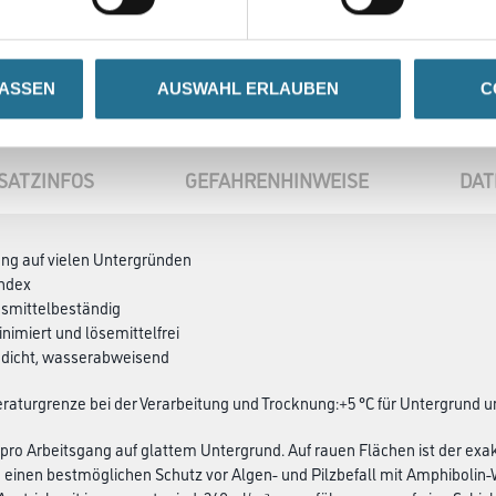
LASSEN
AUSWAHL ERLAUBEN
C
SATZINFOS
GEFAHRENHINWEISE
DAT
ung auf vielen Untergründen
index
nsmittelbeständig
nimiert und lösemittelfrei
ndicht, wasserabweisend
aturgrenze bei der Verarbeitung und Trocknung:+5 °C für Untergrund 
 pro Arbeitsgang auf glattem Untergrund. Auf rauen Flächen ist der ex
 einen bestmöglichen Schutz vor Algen- und Pilzbefall mit Amphibolin-W