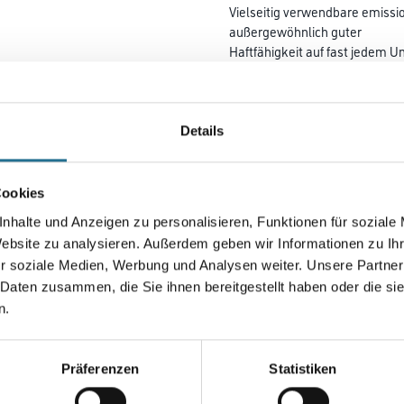
Vielseitig verwendbare emissi
außergewöhnlich guter
Haftfähig­keit auf fast jede
Schreibeffekt/Weißbruch bei fa
Beschichtungen. Oberflächensc
Details
Farbtonbezeichnung
Cookies
Gebinde
nhalte und Anzeigen zu personalisieren, Funktionen für soziale
Website zu analysieren. Außerdem geben wir Informationen zu I
r soziale Medien, Werbung und Analysen weiter. Unsere Partner
 Daten zusammen, die Sie ihnen bereitgestellt haben oder die s
Umrechnungsfaktoren
n.
Zur Farbauswahl für Ihr
Präferenzen
Statistiken
Wunschfarbton