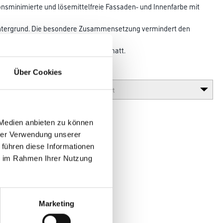
onsminimierte und lösemittelfreie Fassaden- und Innen­farbe mit
m Untergrund. Die besondere Zusammensetzung vermindert den
rbigen
hutz algizid und Glanzgrad seidenmatt.
Über Cookies
Glanzgrad
 Medien anbieten zu können
hrer Verwendung unserer
 führen diese Informationen
ie im Rahmen Ihrer Nutzung
en
Marketing