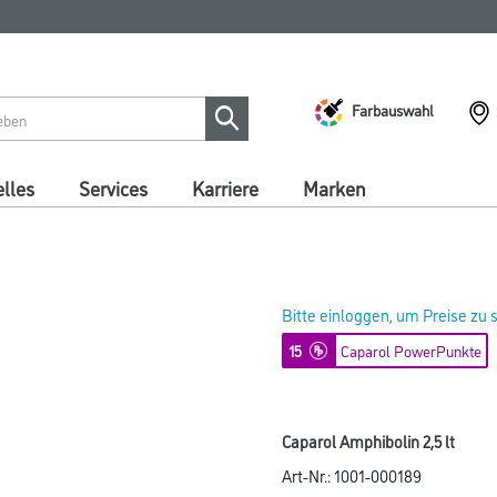
Farbauswahl
lles
Services
Karriere
Marken
Bitte einloggen, um Preise zu
15
Caparol PowerPunkte
Caparol Amphibolin 2,5 lt
Art-Nr.:
1001-000189