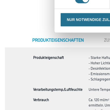
NUR NOTWENDIGE ZU
CURRENT
PRODUKTEIGENSCHAFTEN
ZU
TAB:
Produkteigenschaft
- Starke Haft
- Hoher Licht
- Desinfektio
- Emissionsmi
- Schlagrege
Verarbeitungstemp./Luftfeuchte
Untere Temper
Verbrauch
Ca. 120 ml/m²
ermitteln. Um