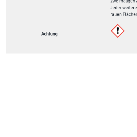
zweimaligen A
Jeder weitere
rauen Flächen
Achtung
Online-Shop
Farbe
Verbrauchsmate
WDV-Systeme
Trockenbau
Putze- und Spachtelmassen
Bodenbeläge
Wand- & Deckenbeläge
Werkzeug & Maschinen