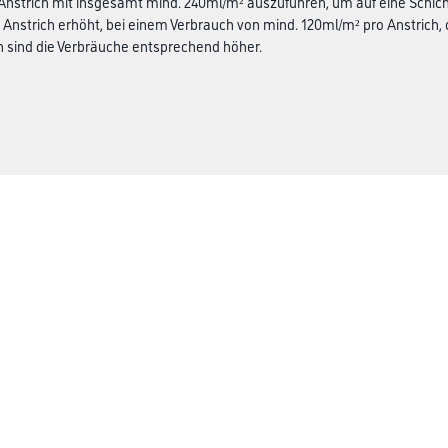
nstrich mit insgesamt mind. 240ml/m² auszuführen, um auf eine Schic
 Anstrich erhöht, bei einem Verbrauch von mind. 120ml/m² pro Anstrich, 
 sind die Verbräuche entsprechend höher.
CMS Gruppe
rialien
Unternehmen
Aktuelles
Services
Karriere
Marken
FAQ