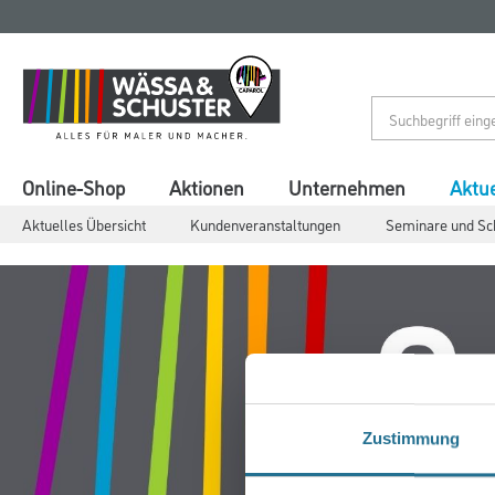
Zum
Zum
Inhalt
Navigationsmenü
springen
springen
Online-Shop
Aktionen
Unternehmen
Aktue
Aktuelles Übersicht
Kundenveranstaltungen
Seminare und Sc
Zustimmung