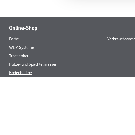
Online-Shop
Farbe
Verbrauchsmate
WDV-Systeme
Trockenbau
Putze- und Spachtelmassen
Bodenbeläge
Wand- & Deckenbeläge
Werkzeug & Maschinen