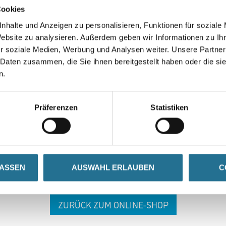
Cookies
nhalte und Anzeigen zu personalisieren, Funktionen für soziale
Website zu analysieren. Außerdem geben wir Informationen zu I
r soziale Medien, Werbung und Analysen weiter. Unsere Partner
 Daten zusammen, die Sie ihnen bereitgestellt haben oder die s
n.
 ZWISCHENFALL IST
Präferenzen
Statistiken
seln schon an der Lösung und werden das Problem so schnell
in der Zwischenzeit unseren Online-Shop und lassen Sie sic
LASSEN
AUSWAHL ERLAUBEN
C
ZURÜCK ZUM ONLINE-SHOP