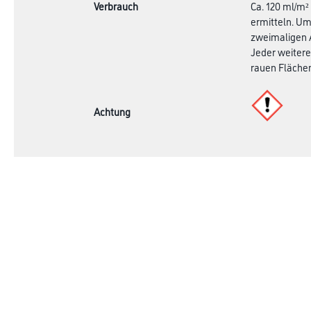
Verbrauch
Ca. 120 ml/m²
ermitteln. Um
zweimaligen A
Jeder weitere
rauen Flächen
Achtung
Online-Shop
Farbe
Verbrauchsmate
WDV-Systeme
Trockenbau
Putze- und Spachtelmassen
Bodenbeläge