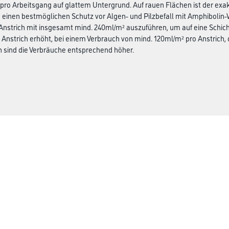
 pro Arbeitsgang auf glattem Untergrund. Auf rauen Flächen ist der ex
 einen bestmöglichen Schutz vor Algen- und Pilzbefall mit Amphibolin-W
nstrich mit insgesamt mind. 240ml/m² auszuführen, um auf eine Schic
 Anstrich erhöht, bei einem Verbrauch von mind. 120ml/m² pro Anstrich, 
 sind die Verbräuche entsprechend höher.
CMS Gruppe
rialien
Unternehmen
Aktuelles
Services
Karriere
Marken