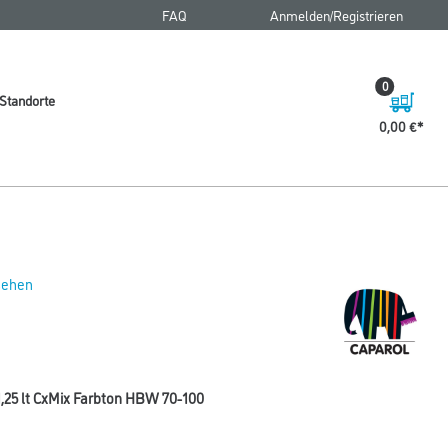
FAQ
Anmelden/Registrieren
0
Standorte
0,00 €
 sehen
,25 lt CxMix Farbton HBW 70-100