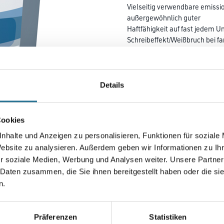
Vielseitig verwendbare emissi
außergewöhnlich guter
Haftfähig­keit auf fast jede
Schreibeffekt/Weißbruch bei fa
Beschichtungen. Oberflächensc
Farbtonbezeichnung
Details
Gebinde
Cookies
nhalte und Anzeigen zu personalisieren, Funktionen für soziale
Website zu analysieren. Außerdem geben wir Informationen zu I
r soziale Medien, Werbung und Analysen weiter. Unsere Partner
Umrechnungsfaktoren
 Daten zusammen, die Sie ihnen bereitgestellt haben oder die s
n.
Präferenzen
Statistiken