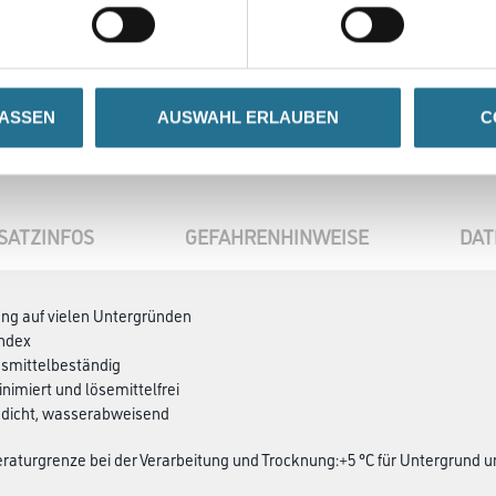
LASSEN
AUSWAHL ERLAUBEN
C
SATZINFOS
GEFAHRENHINWEISE
DAT
ung auf vielen Untergründen
index
nsmittelbeständig
nimiert und lösemittelfrei
ndicht, wasserabweisend
aturgrenze bei der Verarbeitung und Trocknung:+5 °C für Untergrund 