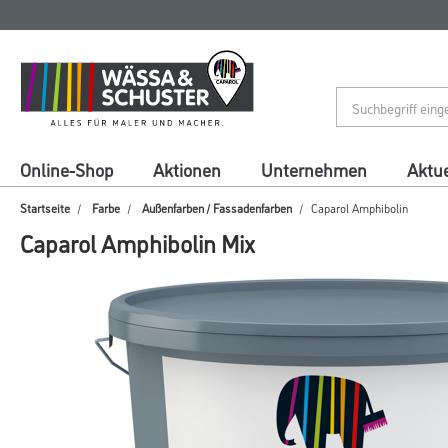
Zum
Zum
Inhalt
Navigationsmenü
springen
springen
Online-Shop
Aktionen
Unternehmen
Aktue
Startseite
Farbe
Außenfarben / Fassadenfarben
Caparol Amphibolin
Caparol Amphibolin Mix