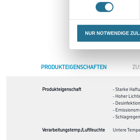
NUR NOTWENDIGE ZU
CURRENT
PRODUKTEIGENSCHAFTEN
ZU
TAB:
Produkteigenschaft
- Starke Haft
- Hoher Licht
- Desinfektio
- Emissionsmi
- Schlagrege
Verarbeitungstemp./Luftfeuchte
Untere Temper