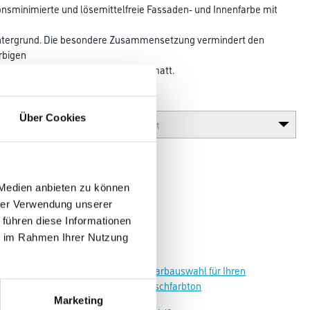
onsminimierte und lösemittelfreie Fassaden- und Innen­farbe mit
m Untergrund. Die besondere Zusammensetzung vermindert den
rbigen
hutz algizid und Glanzgrad seidenmatt.
Glanzgrad
Über Cookies
 Medien anbieten zu können
hrer Verwendung unserer
 führen diese Informationen
ie im Rahmen Ihrer Nutzung
Zur Farbauswahl für Ihren
Wunschfarbton
Marketing