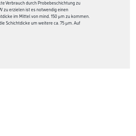
akte Verbrauch durch Probebeschichtung zu
 zu erzielen ist es notwendig einen
htdicke im Mittel von mind. 150 µm zu kommen.
die Schichtdicke um weitere ca. 75 µm. Auf
Rechtliches
AGB
Nutzungsbedingungen
Logistik- und Servicepreisliste
Impressum
Datenschutz