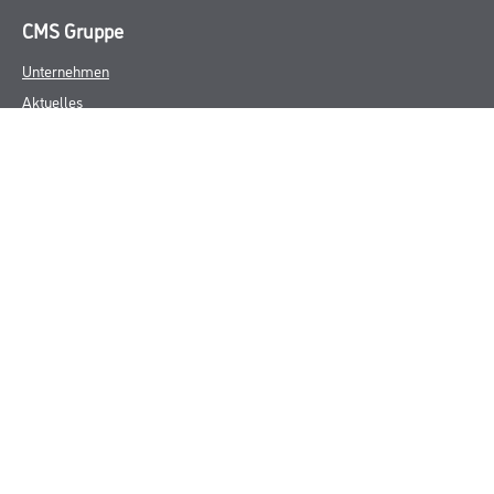
CMS Gruppe
Unternehmen
Aktuelles
Services
Karriere
Marken
FAQ
Rechtliches
AGB
Nutzungsbedingungen
Logistik- und Servicepreisliste
Impressum
Datenschutz
Integrität