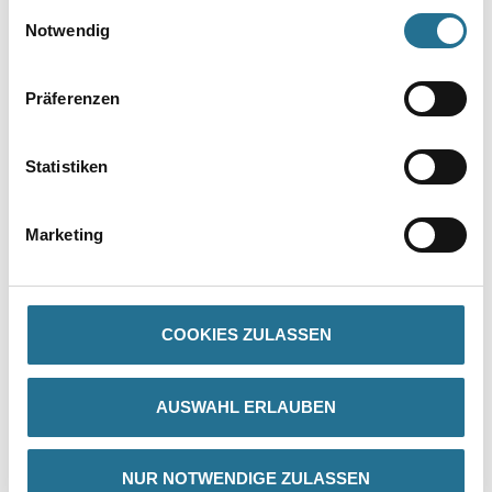
gesammelt haben.
Einwilligungsauswahl
Notwendig
Präferenzen
Statistiken
PRODUKTEIGENSCHAFTEN
Marketing
Produkteigenschaft
- Hoch wetter- und lichtbeständig
- Anorganisch pigmentiert
COOKIES ZULASSEN
- Hohe Farbsättigung
- Hoch wasserdampf- und CO2-durchlässig
- Mineralische Oberfläche
- Nicht thermoplastisch
AUSWAHL ERLAUBEN
- Lösemittel- und weichmacherfrei
- Erfüllt die Anforderungen der DIN 18363 an
Dispersionssilikatfarben
NUR NOTWENDIGE ZULASSEN