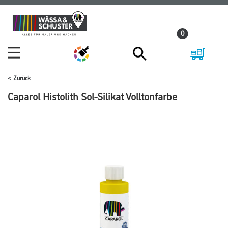
Zum
Zum
Inhalt
Navigationsmenü
0
springen
springen
Zurück
Caparol Histolith Sol-Silikat Volltonfarbe