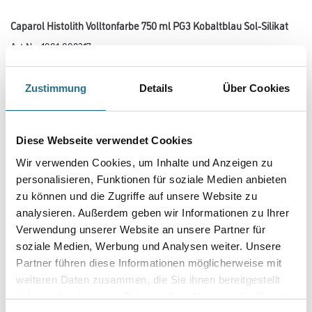
Caparol Histolith Volltonfarbe 750 ml PG3 Kobaltblau Sol-Silikat
Art-Nr.:
1001-008217
Die Voll- und Abtönfarben auf Sol-Silikatbasis.
Zustimmung
Details
Über Cookies
Farbtonbezeichnung
Diese Webseite verwendet Cookies
Glanzgrad
Wir verwenden Cookies, um Inhalte und Anzeigen zu
personalisieren, Funktionen für soziale Medien anbieten
zu können und die Zugriffe auf unsere Website zu
Gebinde
analysieren. Außerdem geben wir Informationen zu Ihrer
Verwendung unserer Website an unsere Partner für
soziale Medien, Werbung und Analysen weiter. Unsere
Partner führen diese Informationen möglicherweise mit
weiteren Daten zusammen, die Sie ihnen bereitgestellt
Umrechnungsfaktoren
haben oder die sie im Rahmen Ihrer Nutzung der Dienste