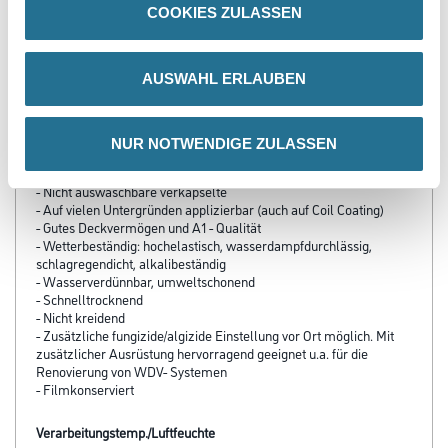
COOKIES ZULASSEN
PRODUKTEIGENSCHAFTEN
AUSWAHL ERLAUBEN
Produkteigenschaft
- Wirtschaftlich: Hoch ergiebig, dünnschichtige Verarbeitung
NUR NOTWENDIGE ZULASSEN
- Direkt startklar und super Haftkraft - keine Grundierung in den
meisten Fällen notwendig
- Nicht auswaschbare verkapselte
- Auf vielen Untergründen applizierbar (auch auf Coil Coating)
- Gutes Deckvermögen und A1 - Qualität
- Wetterbeständig: hochelastisch, wasserdampfdurchlässig,
schlagregendicht, alkalibeständig
- Wasserverdünnbar, umweltschonend
- Schnelltrocknend
- Nicht kreidend
- Zusätzliche fungizide/algizide Einstellung vor Ort möglich. Mit
zusätzlicher Ausrüstung hervorragend geeignet u.a. für die
Renovierung von WDV- Systemen
- Filmkonserviert
Verarbeitungstemp./Luftfeuchte