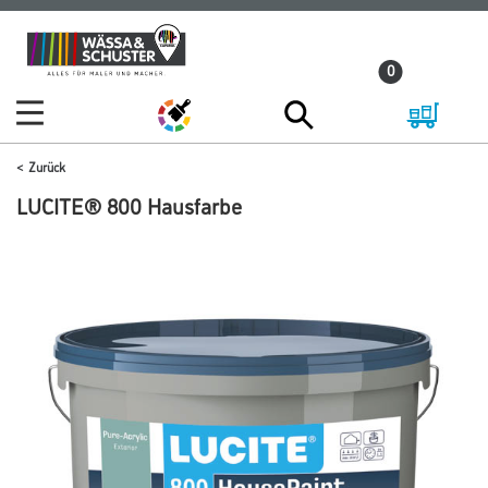
Zum
Zum
Inhalt
Navigationsmenü
0
springen
springen
Zurück
LUCITE® 800 Hausfarbe