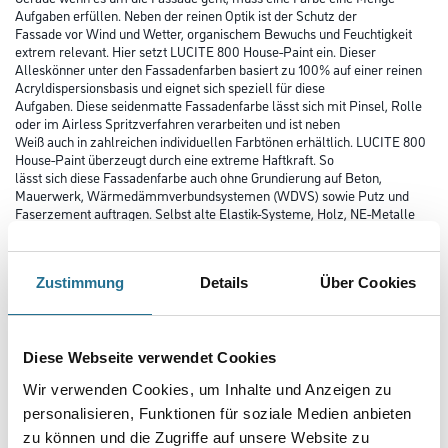
Aufgaben erfüllen. Neben der reinen Optik ist der Schutz der
Fassade vor Wind und Wetter, organischem Bewuchs und Feuchtigkeit
extrem relevant. Hier setzt LUCITE 800 House-Paint ein. Dieser
Alleskönner unter den Fassadenfarben basiert zu 100% auf einer reinen
Acryldispersionsbasis und eignet sich speziell für diese
Aufgaben. Diese seidenmatte Fassadenfarbe lässt sich mit Pinsel, Rolle
oder im Airless Spritzverfahren verarbeiten und ist neben
Weiß auch in zahlreichen individuellen Farbtönen erhältlich. LUCITE 800
House-Paint überzeugt durch eine extreme Haftkraft. So
lässt sich diese Fassadenfarbe auch ohne Grundierung auf Beton,
Mauerwerk, Wärmedämmverbundsystemen (WDVS) sowie Putz und
Faserzement auftragen. Selbst alte Elastik-Systeme, Holz, NE-Metalle
und Hart-PVC zählen zu geeigneten Untergründen. LUCITE 800
House-Paint überzeugt vor allem durch Langlebigkeit. Diese
Fassadenfarbe ist mit einer A1 Farbtongarantie äußerst farbtonstabil.
Zustimmung
Details
Über Cookies
Das sorgt für ein leuchtend langanhaltendes, seidenmattes
Erscheinungsbild. Diese Acryl-Fassadenfarbe ist robust gegen Wind und
Regen, Hitze und Kälte. Sie ist schlagregenfest, hoch elastisch und beugt
Schmutz durch Industrieabgase und organischen Bewuchs
vor.
Diese Webseite verwendet Cookies
Wir verwenden Cookies, um Inhalte und Anzeigen zu
Farbtonbezeichnung
personalisieren, Funktionen für soziale Medien anbieten
zu können und die Zugriffe auf unsere Website zu