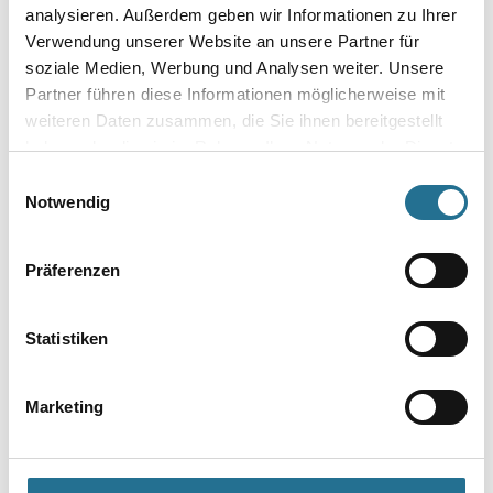
analysieren. Außerdem geben wir Informationen zu Ihrer
Glanzgrad
Verwendung unserer Website an unsere Partner für
soziale Medien, Werbung und Analysen weiter. Unsere
Partner führen diese Informationen möglicherweise mit
Gebinde
weiteren Daten zusammen, die Sie ihnen bereitgestellt
haben oder die sie im Rahmen Ihrer Nutzung der Dienste
gesammelt haben.
Einwilligungsauswahl
Notwendig
Umrechnungsfaktoren
Präferenzen
Zur Farbauswahl für Ihren Wunschfarbton
Statistiken
Marketing