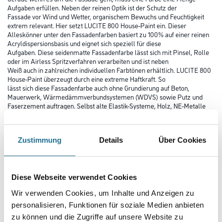
Aufgaben erfüllen. Neben der reinen Optik ist der Schutz der
Fassade vor Wind und Wetter, organischem Bewuchs und Feuchtigkeit
extrem relevant. Hier setzt LUCITE 800 House-Paint ein. Dieser
Alleskönner unter den Fassadenfarben basiert zu 100% auf einer reinen
Acryldispersionsbasis und eignet sich speziell für diese
Aufgaben. Diese seidenmatte Fassadenfarbe lässt sich mit Pinsel, Rolle
oder im Airless Spritzverfahren verarbeiten und ist neben
Weiß auch in zahlreichen individuellen Farbtönen erhältlich. LUCITE 800
House-Paint überzeugt durch eine extreme Haftkraft. So
lässt sich diese Fassadenfarbe auch ohne Grundierung auf Beton,
Mauerwerk, Wärmedämmverbundsystemen (WDVS) sowie Putz und
Faserzement auftragen. Selbst alte Elastik-Systeme, Holz, NE-Metalle
und Hart-PVC zählen zu geeigneten Untergründen. LUCITE 800
House-Paint überzeugt vor allem durch Langlebigkeit. Diese
Fassadenfarbe ist mit einer A1 Farbtongarantie äußerst farbtonstabil.
Zustimmung
Details
Über Cookies
Das sorgt für ein leuchtend langanhaltendes, seidenmattes
Erscheinungsbild. Diese Acryl-Fassadenfarbe ist robust gegen Wind und
Regen, Hitze und Kälte. Sie ist schlagregenfest, hoch elastisch und beugt
Schmutz durch Industrieabgase und organischen Bewuchs
vor.
Diese Webseite verwendet Cookies
Wir verwenden Cookies, um Inhalte und Anzeigen zu
Farbtonbezeichnung
personalisieren, Funktionen für soziale Medien anbieten
zu können und die Zugriffe auf unsere Website zu