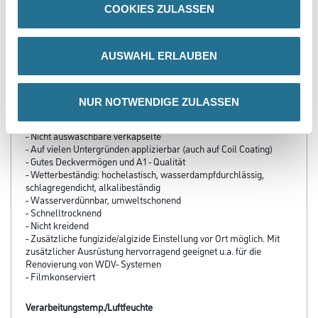
COOKIES ZULASSEN
PRODUKTEIGENSCHAFTEN
AUSWAHL ERLAUBEN
Produkteigenschaft
- Wirtschaftlich: Hoch ergiebig, dünnschichtige Verarbeitung
NUR NOTWENDIGE ZULASSEN
- Direkt startklar und super Haftkraft - keine Grundierung in den
meisten Fällen notwendig
- Nicht auswaschbare verkapselte
- Auf vielen Untergründen applizierbar (auch auf Coil Coating)
- Gutes Deckvermögen und A1 - Qualität
- Wetterbeständig: hochelastisch, wasserdampfdurchlässig,
schlagregendicht, alkalibeständig
- Wasserverdünnbar, umweltschonend
- Schnelltrocknend
- Nicht kreidend
- Zusätzliche fungizide/algizide Einstellung vor Ort möglich. Mit
zusätzlicher Ausrüstung hervorragend geeignet u.a. für die
Renovierung von WDV- Systemen
- Filmkonserviert
Verarbeitungstemp./Luftfeuchte