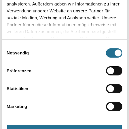
analysieren. Außerdem geben wir Informationen zu Ihrer
Glanzgrad
Verwendung unserer Website an unsere Partner für
soziale Medien, Werbung und Analysen weiter. Unsere
Partner führen diese Informationen möglicherweise mit
Gebinde
weiteren Daten zusammen, die Sie ihnen bereitgestellt
haben oder die sie im Rahmen Ihrer Nutzung der Dienste
gesammelt haben.
Einwilligungsauswahl
Notwendig
Umrechnungsfaktoren
Präferenzen
Zur Farbauswahl für Ihren Wunschfarbton
Statistiken
Marketing