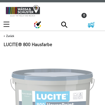
Zum
Zum
Inhalt
Navigationsmenü
0
springen
springen
Zurück
LUCITE® 800 Hausfarbe