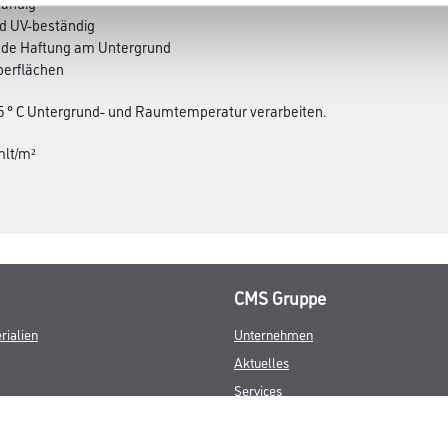
tändig
nd UV-beständig
nde Haftung am Untergrund
berflächen
 5 ° C Untergrund- und Raumtemperatur verarbeiten.
mlt/m²
CMS Gruppe
rialien
Unternehmen
Aktuelles
Services
Karriere
Marken