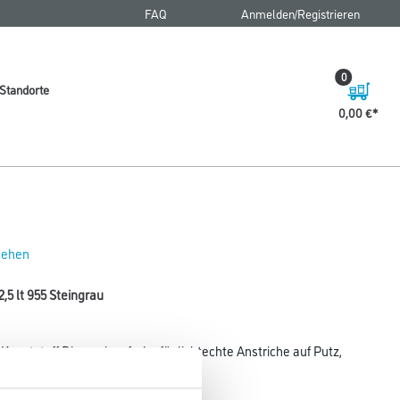
FAQ
Anmelden/Registrieren
0
Standorte
0,00 €
 sehen
,5 lt 955 Steingrau
unststoff Dispersionsfarbe für lichtechte Anstriche auf Putz,
rn (z.B.
tanstrichen.