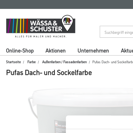
Zum
Zum
Inhalt
Navigationsmenü
springen
springen
Online-Shop
Aktionen
Unternehmen
Aktue
Startseite
Farbe
Außenfarben / Fassadenfarben
Pufas Dach- und Sockelfarb
Pufas Dach- und Sockelfarbe