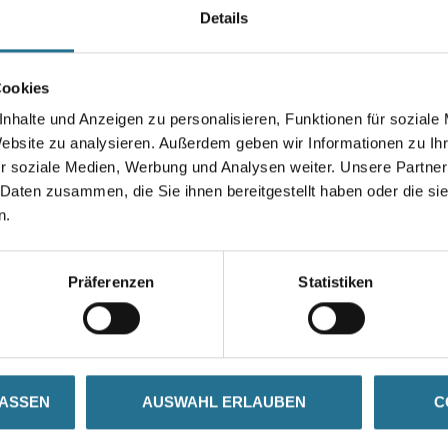
Details
Farbtonbezeichnung
Cookies
nhalte und Anzeigen zu personalisieren, Funktionen für soziale
Website zu analysieren. Außerdem geben wir Informationen zu I
Umrechnungsfaktoren
r soziale Medien, Werbung und Analysen weiter. Unsere Partner
 Daten zusammen, die Sie ihnen bereitgestellt haben oder die s
n.
Präferenzen
Statistiken
SATZINFOS
GEFAHRENHINWEISE
DAT
LASSEN
AUSWAHL ERLAUBEN
C
e Kunststoff-Dispersionsfarbe für dauerhaften Wetterschutz