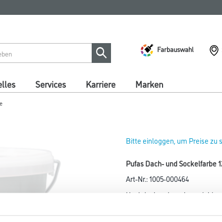
Farbauswahl
lles
Services
Karriere
Marken
e
Bitte einloggen, um Preise zu
Pufas Dach- und Sockelfarbe 12
Art-Nr.:
1005-000464
Hochdeckende, sehr ergiebige K
Mauerwerk, Faserzementdäche
Eternit), Dachziegeln sowie Al