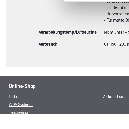
- Scheuerbes
- Lichtecht u
- Hervorrage
- Für matte O
Verarbeitungstemp./Luftfeuchte
Nicht unter +
Verbrauch
Ca. 150 - 200 
Online-Shop
Farbe
Verbrauchsmate
WDV-Systeme
Trockenbau
Putze- und Spachtelmassen
Bodenbeläge