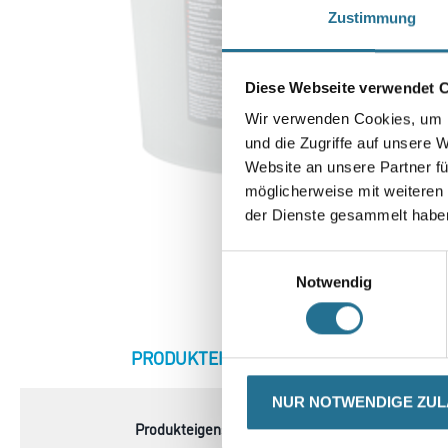
Zustimmung
Diese Webseite verwendet 
Wir verwenden Cookies, um I
und die Zugriffe auf unsere 
Website an unsere Partner fü
möglicherweise mit weiteren
der Dienste gesammelt habe
Einwilligungsauswahl
Notwendig
CURRENT
PRODUKTEIGENSCHAFTEN
ZU
TAB:
NUR NOTWENDIGE ZU
Produkteigenschaft
- Hochdeckend