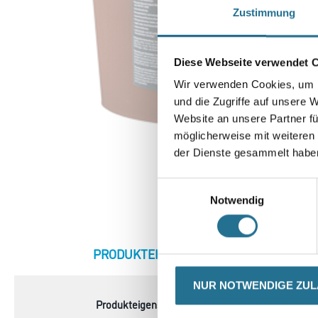
Zustimmung
Diese Webseite verwendet 
Wir verwenden Cookies, um I
und die Zugriffe auf unsere 
Website an unsere Partner fü
möglicherweise mit weiteren
der Dienste gesammelt habe
Einwilligungsauswahl
Notwendig
CURRENT
PRODUKTEIGENSCHAFTEN
ZU
TAB:
NUR NOTWENDIGE ZU
Produkteigenschaft
- Hochdeckend