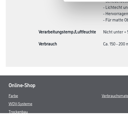
- Scheuerbes
- Lichtecht u
- Hervorrage
- Für matte O
Verarbeitungstemp./Luftfeuchte
Nicht unter +
Verbrauch
Ca. 150 - 200 
Online-Shop
Farbe
Verbrauchsmate
WDV-Systeme
Trockenbau
Putze- und Spachtelmassen
Bodenbeläge