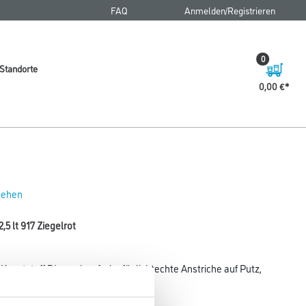
FAQ
Anmelden/Registrieren
0
Standorte
0,00 €
 sehen
5 lt 917 Ziegelrot
unststoff Dispersionsfarbe für lichtechte Anstriche auf Putz,
rn (z.B.
tanstrichen.