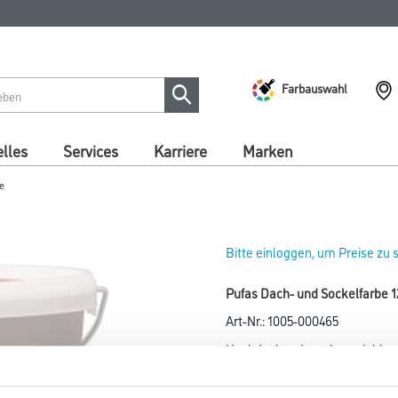
Farbauswahl
lles
Services
Karriere
Marken
e
Bitte einloggen, um Preise zu
Pufas Dach- und Sockelfarbe 12,
Art-Nr.:
1005-000465
Hochdeckende, sehr ergiebige K
Mauerwerk, Faserzementdäche
Eternit), Dachziegeln sowie Al