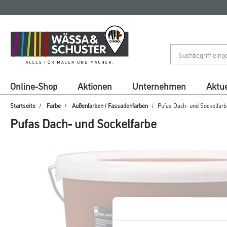
Zum
Zum
Inhalt
Navigationsmenü
springen
springen
Online-Shop
Aktionen
Unternehmen
Aktue
Startseite
Farbe
Außenfarben / Fassadenfarben
Pufas Dach- und Sockelfarb
Pufas Dach- und Sockelfarbe