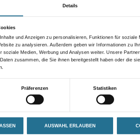
Details
Farbtonbezeichnung
Cookies
nhalte und Anzeigen zu personalisieren, Funktionen für soziale
Website zu analysieren. Außerdem geben wir Informationen zu I
Umrechnungsfaktoren
r soziale Medien, Werbung und Analysen weiter. Unsere Partner
 Daten zusammen, die Sie ihnen bereitgestellt haben oder die s
n.
Präferenzen
Statistiken
SATZINFOS
GEFAHRENHINWEISE
DAT
LASSEN
AUSWAHL ERLAUBEN
C
e Kunststoff-Dispersionsfarbe für dauerhaften Wetterschutz