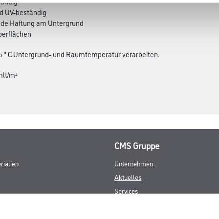
tändig
nd UV-beständig
nde Haftung am Untergrund
berflächen
 5 ° C Untergrund- und Raumtemperatur verarbeiten.
mlt/m²
CMS Gruppe
rialien
Unternehmen
Aktuelles
Services
Karriere
Marken