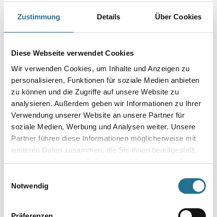
Farbtonbezeichnung
Zustimmung
Details
Über Cookies
Gebinde
Diese Webseite verwendet Cookies
Wir verwenden Cookies, um Inhalte und Anzeigen zu
personalisieren, Funktionen für soziale Medien anbieten
zu können und die Zugriffe auf unsere Website zu
analysieren. Außerdem geben wir Informationen zu Ihrer
Umrechnungsfaktoren
Verwendung unserer Website an unsere Partner für
soziale Medien, Werbung und Analysen weiter. Unsere
Partner führen diese Informationen möglicherweise mit
weiteren Daten zusammen, die Sie ihnen bereitgestellt
haben oder die sie im Rahmen Ihrer Nutzung der Dienste
gesammelt haben.
Einwilligungsauswahl
Notwendig
Präferenzen