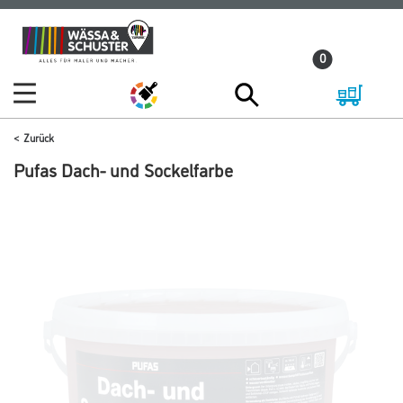
Zum
Zum
Inhalt
Navigationsmenü
0
springen
springen
Zurück
Pufas Dach- und Sockelfarbe