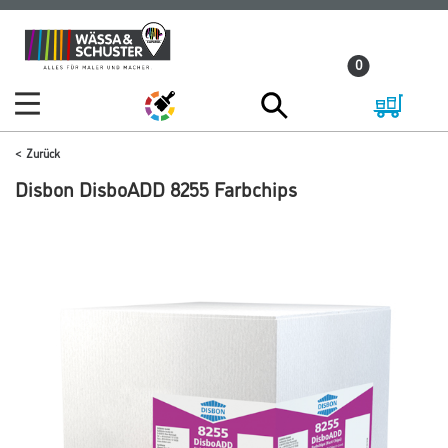
Zum
Zum
Inhalt
Navigationsmenü
0
springen
springen
Zurück
Disbon DisboADD 8255 Farbchips