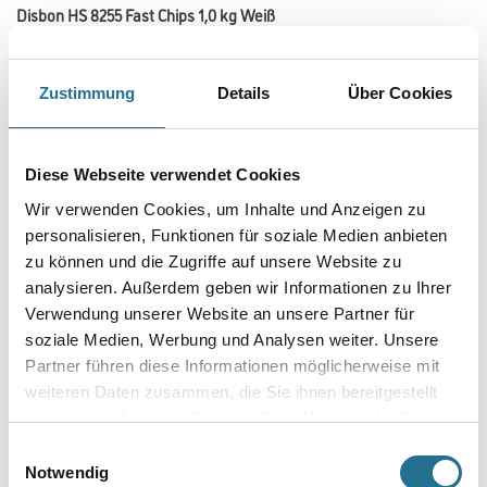
Disbon HS 8255 Fast Chips 1,0 kg Weiß
Art-Nr.:
1001-009662
Kunststoffchips zur individuellen Oberflächengestaltung von Disbon-
Zustimmung
Details
Über Cookies
Bodenbeschichtungen
Farbtonbezeichnung
Diese Webseite verwendet Cookies
Wir verwenden Cookies, um Inhalte und Anzeigen zu
Gebinde
personalisieren, Funktionen für soziale Medien anbieten
zu können und die Zugriffe auf unsere Website zu
analysieren. Außerdem geben wir Informationen zu Ihrer
Verwendung unserer Website an unsere Partner für
soziale Medien, Werbung und Analysen weiter. Unsere
Partner führen diese Informationen möglicherweise mit
Umrechnungsfaktoren
weiteren Daten zusammen, die Sie ihnen bereitgestellt
haben oder die sie im Rahmen Ihrer Nutzung der Dienste
gesammelt haben.
Einwilligungsauswahl
Notwendig