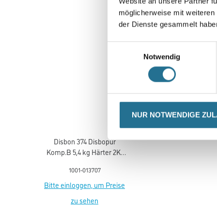
Website an unsere Partner fü
möglicherweise mit weiteren
der Dienste gesammelt habe
Einwilligungsauswahl
Notwendig
NUR NOTWENDIGE ZU
Disbon 374 Disbopur
Komp.B 5,4 kg Härter 2K-
PU-Beschichtung
1001-013707
Bitte einloggen, um Preise
zu sehen