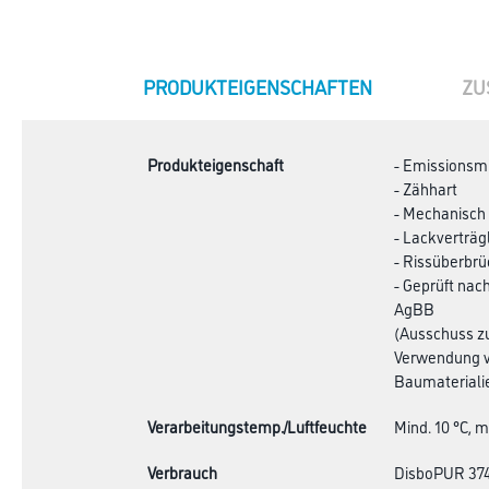
CURRENT
PRODUKTEIGENSCHAFTEN
ZU
TAB:
Produkteigenschaft
- Emissionsmi
- Zähhart
- Mechanisch
- Lackverträg
- Rissüberbr
- Geprüft na
AgBB
(Ausschuss z
Verwendung 
Baumaterialie
Verarbeitungstemp./Luftfeuchte
Mind. 10 °C, m
Verbrauch
DisboPUR 374 