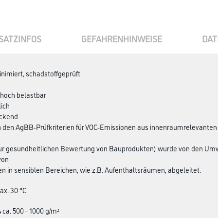
SATZINFOS
GEFAHRENHINWEISE
DAT
nimiert, schadstoffgeprüft
 hoch belastbar
lich
ückend
ch den AgBB-Prüfkriterien für VOC-Emissionen aus innenraumrelevan
ur gesundheitlichen Bewertung von Bauprodukten) wurde von den Umwe
von
n in sensiblen Bereichen, wie z.B. Aufenthaltsräumen, abgeleitet.
ax. 30 °C
ca. 500 - 1000 g/m²