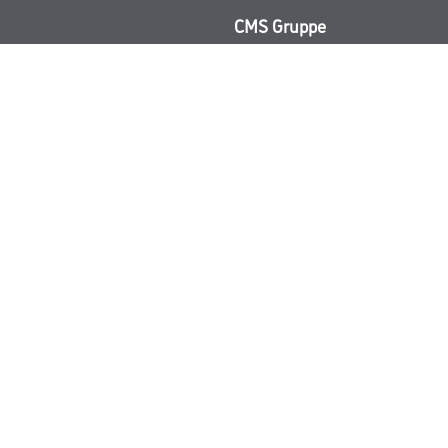
CMS Gruppe
rialien
Unternehmen
Aktuelles
Services
Karriere
Marken
FAQ
© Copyright CMS Dienstleistungs-Gesellschaft
GEWERBLICHE KUNDEN. ALLE ANGEGEBENEN PREISE SIND ZZGL. GESETZL
**Punktestand wird innerhalb mehrerer Wochen aktualisiert.