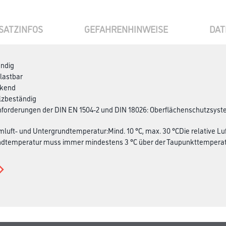
SATZINFOS
GEFAHRENHINWEISE
DAT
ändig
lastbar
ckend
alzbeständig
 Anforderungen der DIN EN 1504-2 und DIN 18026: Oberflächenschutzsys
mluft- und Untergrundtemperatur:Mind. 10 °C, max. 30 °CDie relative Luf
ndtemperatur muss immer mindestens 3 °C über der Taupunkttemperatu