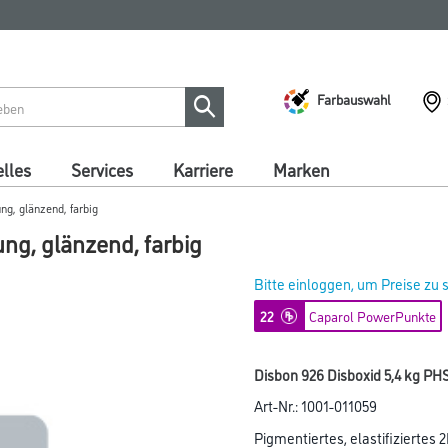
Farbauswahl
lles
Services
Karriere
Marken
g, glänzend, farbig
ng, glänzend, farbig
Bitte einloggen, um Preise zu
22
Caparol PowerPunkte
Disbon 926 Disboxid 5,4 kg PH
Art-Nr.:
1001-011059
Pigmentiertes, elastifizierte