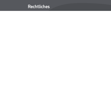
Rechtliches
AGB
Nutzungsbedingungen
Logistik- und Servicepreisliste
Impressum
Datenschutz
Integrität
Kontakt
Follow Us
ICHER MWST.