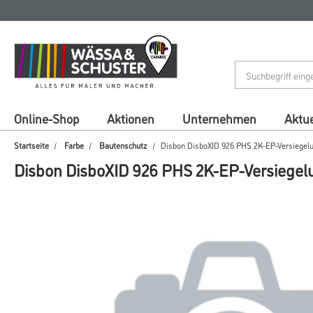
Zum
Zum
Inhalt
Navigationsmenü
springen
springen
Online-Shop
Aktionen
Unternehmen
Aktue
Startseite
Farbe
Bautenschutz
Disbon DisboXID 926 PHS 2K-EP-Versiegelun
Disbon DisboXID 926 PHS 2K-EP-Versiegelu