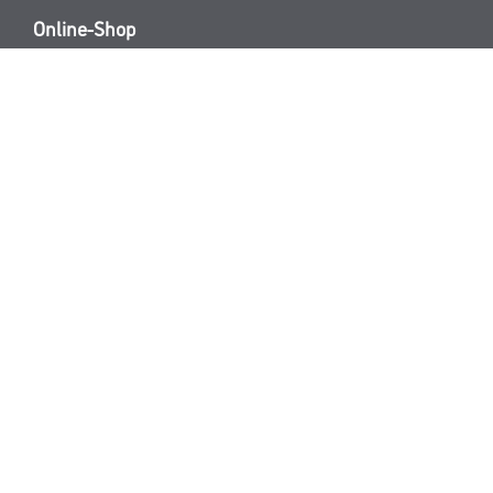
Online-Shop
Farbe
Verbrauchsmate
WDV-Systeme
Trockenbau
Putze- und Spachtelmassen
Bodenbeläge
Wand- & Deckenbeläge
Werkzeug & Maschinen
* NUR FÜR 