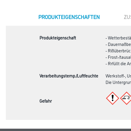
CURRENT
PRODUKTEIGENSCHAFTEN
ZU
TAB:
Produkteigenschaft
- Wetterbest
- Dauernaßbe
- Rißüberbrü
- Frost-/taus
- Rrfüllt die
Verarbeitungstemp./Luftfeuchte
Werkstoff-, U
Die Untergru
Gefahr