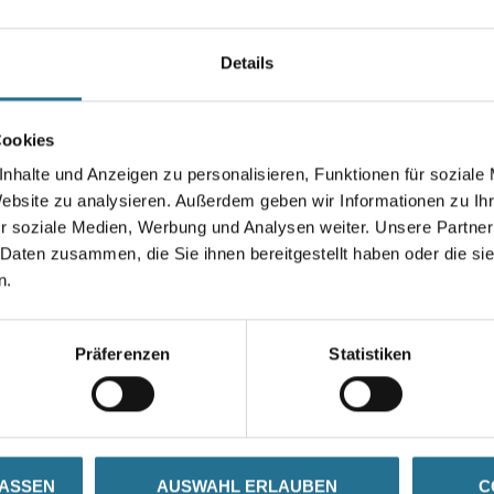
Farbtonbezeichnung
Details
Gebinde
Cookies
nhalte und Anzeigen zu personalisieren, Funktionen für soziale
Website zu analysieren. Außerdem geben wir Informationen zu I
r soziale Medien, Werbung und Analysen weiter. Unsere Partner
Umrechnungsfaktoren
 Daten zusammen, die Sie ihnen bereitgestellt haben oder die s
n.
Präferenzen
Statistiken
SATZINFOS
GEFAHRENHINWEISE
DAT
LASSEN
AUSWAHL ERLAUBEN
C