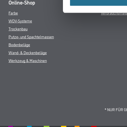
TAB:
Produkteigenschaft
- Schadstoff
- Geruchsarm
- Faserverstä
- Rasche Tro
- Hohe Abrieb
- Auch großfl
- Leicht zu ve
- Farben unte
- Hohes Füll
Verarbeitungstemp./Luftfeuchte
Während der g
30°C nicht übe
Verarbeitungszeit
- Trocknung/Üb
- Staubtrocke
- Grifffest: nac
- Vollbelastba