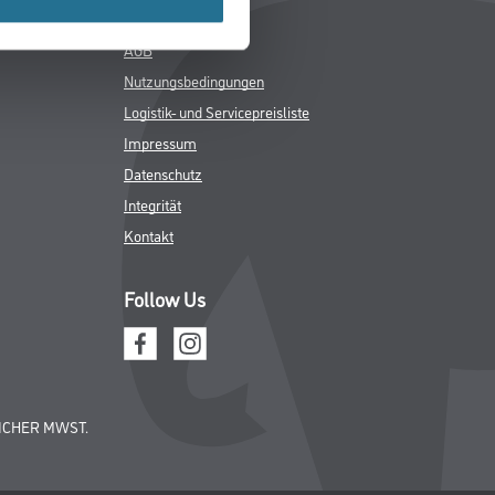
grund- und Lufttemperatur 8°C nicht unter- und
en 30 % r.F. und 75 % r.F. liegen.