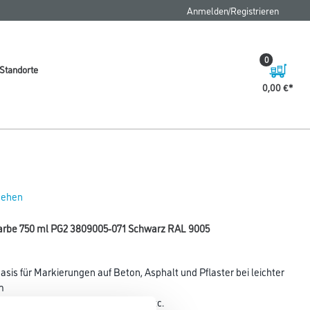
FAQ
Anmelden/Registrieren
0
Standorte
0,00 €
 sehen
arbe 750 ml PG2 3809005-071 Schwarz RAL 9005
is für Markierungen auf Beton, Asphalt und Pflaster bei leichter
m
Schulhöfe, Wegweiser, Stellplätze etc.