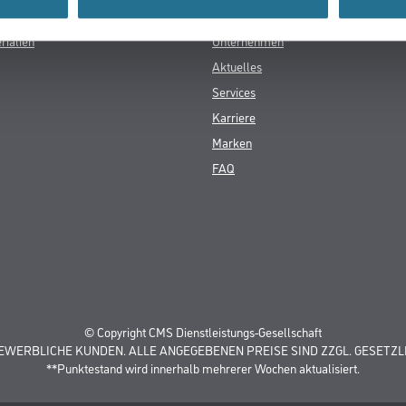
arm
rkt, leicht rissüberbrückend
cknung
festigkeit
ächig einsetzbar
rarbeiten
reinander mischbar
- und Deckvermögen
esamten Verarbeitungs- und Trocknungszeit darf die Werkstoff-, Unter
rschreiten. Die Luftfeuchtigkeit sollte während der gesamten Zeit zwisch
erstreichbarkeit: (20°C/55 % r.F.)
n: nach ca. 45 min
h ca. 1 h
r: nach ca. 8 Tagen