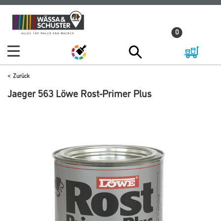
Zum
Zum
Inhalt
Navigationsmenü
0
springen
springen
Zurück
Jaeger 563 Löwe Rost-Primer Plus