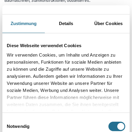
Farbtonbezeichnung
Zustimmung
Details
Über Cookies
Glanzgrad
Diese Webseite verwendet Cookies
Wir verwenden Cookies, um Inhalte und Anzeigen zu
Gebinde
personalisieren, Funktionen für soziale Medien anbieten
zu können und die Zugriffe auf unsere Website zu
analysieren. Außerdem geben wir Informationen zu Ihrer
Verwendung unserer Website an unsere Partner für
soziale Medien, Werbung und Analysen weiter. Unsere
Umrechnungsfaktoren
Partner führen diese Informationen möglicherweise mit
weiteren Daten zusammen, die Sie ihnen bereitgestellt
haben oder die sie im Rahmen Ihrer Nutzung der Dienste
gesammelt haben.
Einwilligungsauswahl
Notwendig