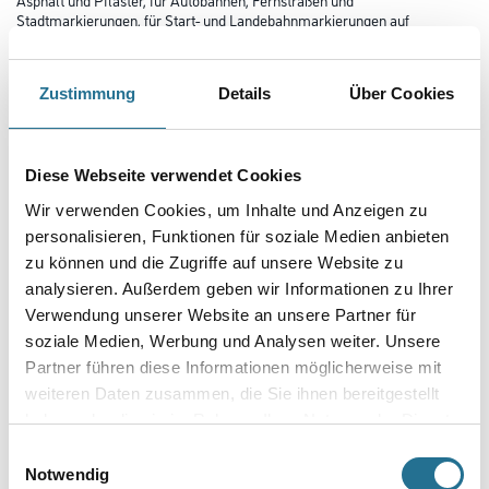
Stadtmarkierungen, für Start- und Landebahnmarkierungen auf
Flughäfen sowie für Fahrbahngebots- und -Leitlinien,
Richtungspfeile, Zebrastreifen, Parkplatz- und Randsteinmarkierungen.
Für Anwendungsgebiete mit höchsten Anforderungen an die
Zustimmung
Details
Über Cookies
Nachtsichtbarkeit wie z.B. auf Landebahnmarkierungen auf Flughäfen.
Farbtonbezeichnung
Diese Webseite verwendet Cookies
Wir verwenden Cookies, um Inhalte und Anzeigen zu
Gebinde
personalisieren, Funktionen für soziale Medien anbieten
zu können und die Zugriffe auf unsere Website zu
analysieren. Außerdem geben wir Informationen zu Ihrer
Verwendung unserer Website an unsere Partner für
soziale Medien, Werbung und Analysen weiter. Unsere
Partner führen diese Informationen möglicherweise mit
Umrechnungsfaktoren
weiteren Daten zusammen, die Sie ihnen bereitgestellt
haben oder die sie im Rahmen Ihrer Nutzung der Dienste
gesammelt haben.
Einwilligungsauswahl
Notwendig