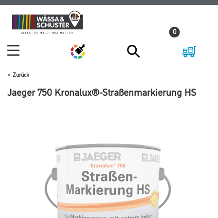
Zum
Zum
Inhalt
Navigationsmenü
0
springen
springen
Zurück
Jaeger 750 Kronalux®-Straßenmarkierung HS