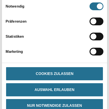
Einwilligungsauswahl
Notwendig
Präferenzen
Statistiken
PRODUKTEIGENSCHAFTEN
Marketing
Produkteigenschaft
- Sehr schnelle Trocknung
- Hohes Deckvermögen
COOKIES ZULASSEN
- Schwer verseifbar
- Durch Einstreuen von Kronalux Nachstreumittel 759 wird die
Leuchtkraft am Tage und eine volle, weithin sichtbare Reflexion
bei
AUSWAHL ERLAUBEN
Nacht noch erhöht (Außenbereich)
NUR NOTWENDIGE ZULASSEN
Verarbeitungstemp./Luftfeuchte