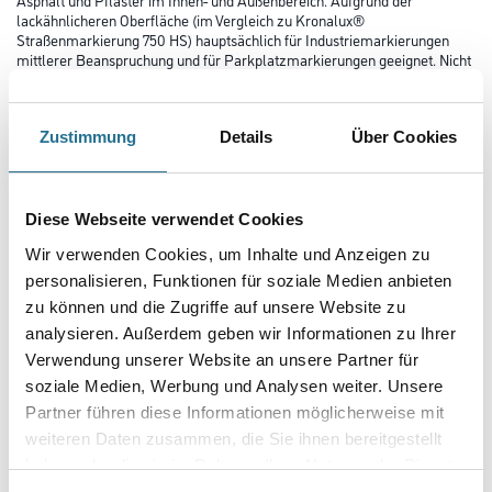
lackähnlicheren Oberfläche (im Vergleich zu Kronalux®
Straßenmarkierung 750 HS) hauptsächlich für Industriemarkierungen
mittlerer Beanspruchung und für Parkplatzmarkierungen geeignet. Nicht
großflächig als Asphaltfarbe verwenden da Spannungsrisse
entstehen können.
Zustimmung
Details
Über Cookies
Farbtonbezeichnung
Diese Webseite verwendet Cookies
Glanzgrad
Wir verwenden Cookies, um Inhalte und Anzeigen zu
personalisieren, Funktionen für soziale Medien anbieten
zu können und die Zugriffe auf unsere Website zu
Gebinde
analysieren. Außerdem geben wir Informationen zu Ihrer
Verwendung unserer Website an unsere Partner für
soziale Medien, Werbung und Analysen weiter. Unsere
Partner führen diese Informationen möglicherweise mit
weiteren Daten zusammen, die Sie ihnen bereitgestellt
Umrechnungsfaktoren
haben oder die sie im Rahmen Ihrer Nutzung der Dienste
gesammelt haben.