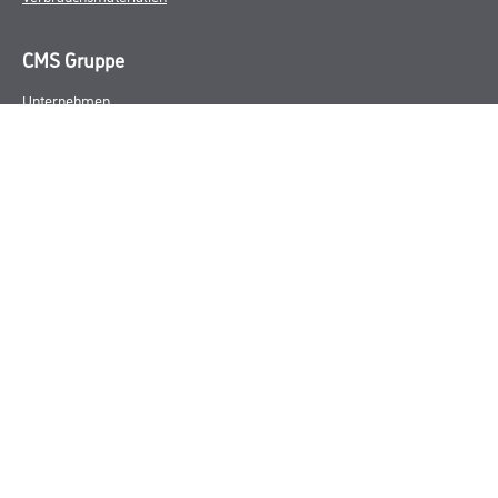
CMS Gruppe
Unternehmen
Aktuelles
Services
Karriere
Marken
FAQ
Rechtliches
AGB
Nutzungsbedingungen
Logistik- und Servicepreisliste
Impressum
Datenschutz