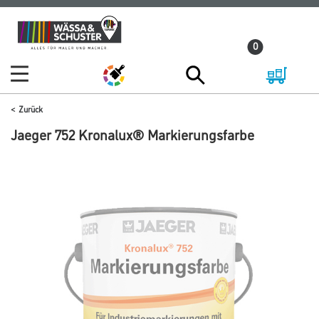
Zum
Zum
Inhalt
Navigationsmenü
0
springen
springen
Zurück
Jaeger 752 Kronalux® Markierungsfarbe