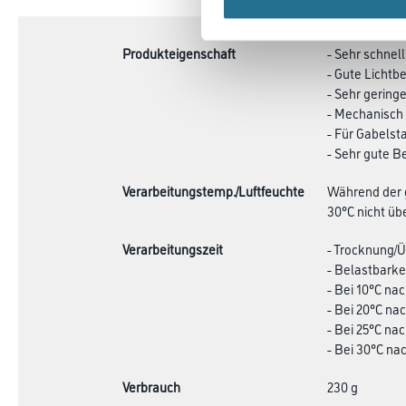
TAB:
Produkteigenschaft
- Sehr schnel
- Gute Lichtb
- Sehr gerin
- Mechanisch
- Für Gabelst
- Sehr gute B
Verarbeitungstemp./Luftfeuchte
Während der g
30°C nicht übe
Verarbeitungszeit
- Trocknung/Üb
- Belastbarkei
- Bei 10°C nac
- Bei 20°C nac
- Bei 25°C nac
- Bei 30°C nac
Verbrauch
230 g