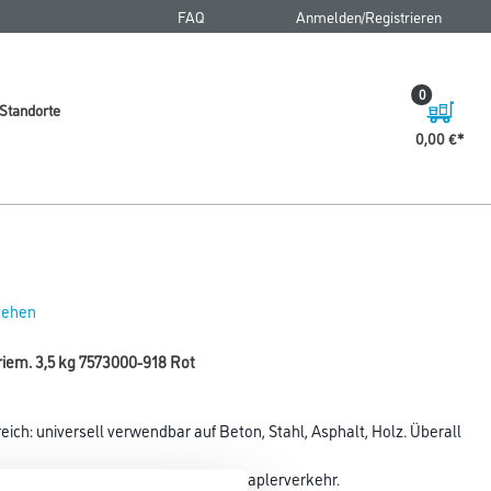
FAQ
Anmelden/Registrieren
0
Standorte
0,00 €
 sehen
iem. 3,5 kg 7573000-918 Rot
ch: universell verwendbar auf Beton, Stahl, Asphalt, Holz. Überall
st. Einsetzbar auf Böden mit Gabelstaplerverkehr.