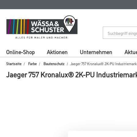
Zum
Zum
Inhalt
Navigationsmenü
springen
springen
Online-Shop
Aktionen
Unternehmen
Aktue
Startseite
Farbe
Bautenschutz
Jaeger 757 Kronalux® 2K-PU Industriemark
Jaeger 757 Kronalux® 2K-PU Industriemar