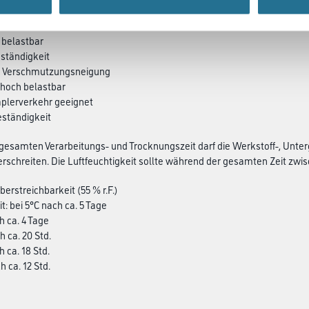
l belastbar
eständigkeit
ge Verschmutzungsneigung
 hoch belastbar
aplerverkehr geeignet
eständigkeit
esamten Verarbeitungs- und Trocknungszeit darf die Werkstoff-, Unter
rschreiten. Die Luftfeuchtigkeit sollte während der gesamten Zeit zwisch
erstreichbarkeit (55 % r.F.)
t: bei 5°C nach ca. 5 Tage
h ca. 4 Tage
h ca. 20 Std.
h ca. 18 Std.
h ca. 12 Std.