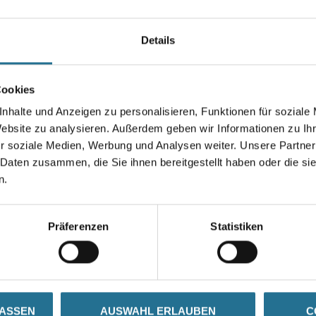
Farbtonbezeichnung
Details
Gebinde
Cookies
nhalte und Anzeigen zu personalisieren, Funktionen für soziale
Website zu analysieren. Außerdem geben wir Informationen zu I
r soziale Medien, Werbung und Analysen weiter. Unsere Partner
Umrechnungsfaktoren
 Daten zusammen, die Sie ihnen bereitgestellt haben oder die s
n.
Präferenzen
Statistiken
SATZINFOS
GEFAHRENHINWEISE
DAT
LASSEN
AUSWAHL ERLAUBEN
C