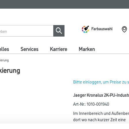
Farbauswahl
lles
Services
Karriere
Marken
ierung
kierung
Bitte einloggen, um Preise zu
Jaeger Kronalux 2K-PU-Industr
Art-Nr.:
1010-001940
Im Innenbereich und Außenberei
dort wo nach kurzer Zeit eine
hohe Belastbarkeit gefordert i