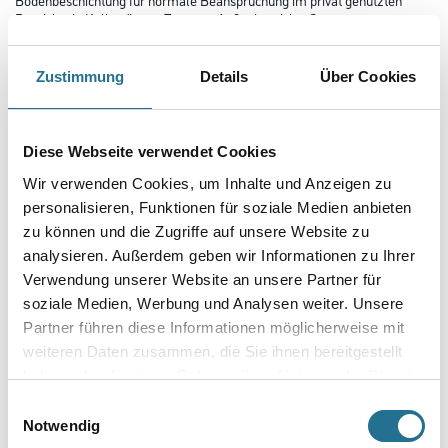
Bereich wie Kellerräume, Treppen, Außenbereiche, Garagen.
Geeignet für Beton, Zementestrich, Stahl, Holz. Bei der Beschichtung von
Kunststoffen Vorversuche durchführen. Nicht für
Fenster, stehendes Wasser oder stark belastete Böden.
Zustimmung
Details
Über Cookies
Farbtonbezeichnung
Diese Webseite verwendet Cookies
Wir verwenden Cookies, um Inhalte und Anzeigen zu
Gebinde
personalisieren, Funktionen für soziale Medien anbieten
zu können und die Zugriffe auf unsere Website zu
analysieren. Außerdem geben wir Informationen zu Ihrer
Verwendung unserer Website an unsere Partner für
soziale Medien, Werbung und Analysen weiter. Unsere
Umrechnungsfaktoren
Partner führen diese Informationen möglicherweise mit
weiteren Daten zusammen, die Sie ihnen bereitgestellt
haben oder die sie im Rahmen Ihrer Nutzung der Dienste
gesammelt haben.
Einwilligungsauswahl
Notwendig