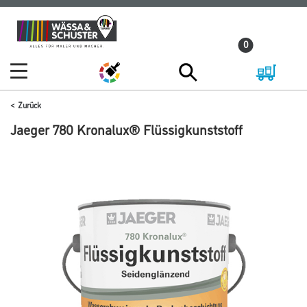
Zum
Zum
Inhalt
Navigationsmenü
0
springen
springen
Zurück
Jaeger 780 Kronalux® Flüssigkunststoff