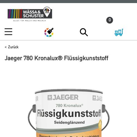
Zum
Zum
Inhalt
Navigationsmenü
0
springen
springen
Zurück
Jaeger 780 Kronalux® Flüssigkunststoff