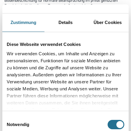
Bereich wie Kellerräume, Treppen, Außenbereiche, Garagen.
Geeignet für Beton, Zementestrich, Stahl, Holz. Bei der Beschichtung von
Kunststoffen Vorversuche durchführen. Nicht für
Fenster, stehendes Wasser oder stark belastete Böden.
Zustimmung
Details
Über Cookies
Farbtonbezeichnung
Diese Webseite verwendet Cookies
Wir verwenden Cookies, um Inhalte und Anzeigen zu
Gebinde
personalisieren, Funktionen für soziale Medien anbieten
zu können und die Zugriffe auf unsere Website zu
analysieren. Außerdem geben wir Informationen zu Ihrer
Verwendung unserer Website an unsere Partner für
soziale Medien, Werbung und Analysen weiter. Unsere
Umrechnungsfaktoren
Partner führen diese Informationen möglicherweise mit
weiteren Daten zusammen, die Sie ihnen bereitgestellt
haben oder die sie im Rahmen Ihrer Nutzung der Dienste
gesammelt haben.
Einwilligungsauswahl
Notwendig