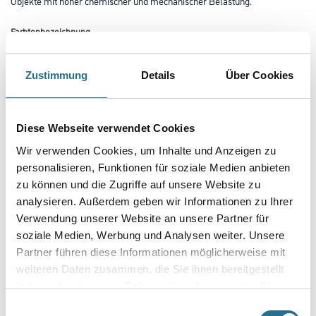
Objekte mit hoher chemischer und mechanischer Belastung.
Farbtonbezeichnung
Zustimmung
Details
Über Cookies
Glanzgrad
Diese Webseite verwendet Cookies
Gebinde
Wir verwenden Cookies, um Inhalte und Anzeigen zu
personalisieren, Funktionen für soziale Medien anbieten
zu können und die Zugriffe auf unsere Website zu
analysieren. Außerdem geben wir Informationen zu Ihrer
Verwendung unserer Website an unsere Partner für
Umrechnungsfaktoren
soziale Medien, Werbung und Analysen weiter. Unsere
Partner führen diese Informationen möglicherweise mit
weiteren Daten zusammen, die Sie ihnen bereitgestellt
haben oder die sie im Rahmen Ihrer Nutzung der Dienste
gesammelt haben.
Einwilligungsauswahl