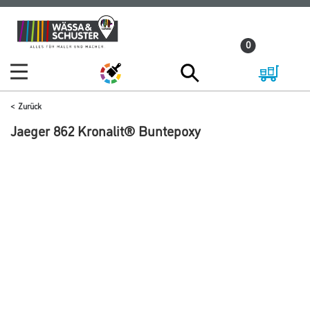
Zum
Zum
Inhalt
Navigationsmenü
0
springen
springen
Zurück
Jaeger 862 Kronalit® Buntepoxy