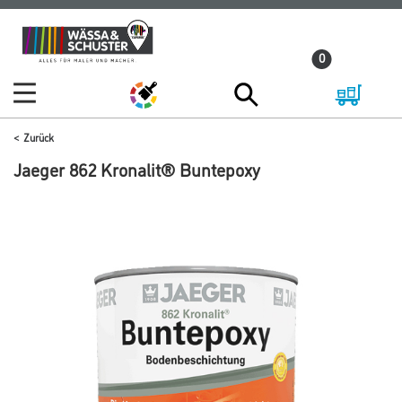
Zum
Zum
Inhalt
Navigationsmenü
0
springen
springen
Zurück
Jaeger 862 Kronalit® Buntepoxy