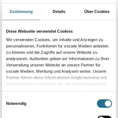
Hybrid-Bindemittel.
Zustimmung
Details
Über Cookies
Farbtonbezeichnung
Diese Webseite verwendet Cookies
Gebinde
Wir verwenden Cookies, um Inhalte und Anzeigen zu
personalisieren, Funktionen für soziale Medien anbieten
zu können und die Zugriffe auf unsere Website zu
analysieren. Außerdem geben wir Informationen zu Ihrer
Verwendung unserer Website an unsere Partner für
Umrechnungsfaktoren
soziale Medien, Werbung und Analysen weiter. Unsere
Partner führen diese Informationen möglicherweise mit
weiteren Daten zusammen, die Sie ihnen bereitgestellt
haben oder die sie im Rahmen Ihrer Nutzung der Dienste
gesammelt haben.
Einwilligungsauswahl
Notwendig