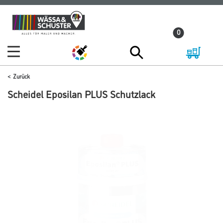
Zum
Zum
Inhalt
Navigationsmenü
0
springen
springen
Zurück
Scheidel Eposilan PLUS Schutzlack