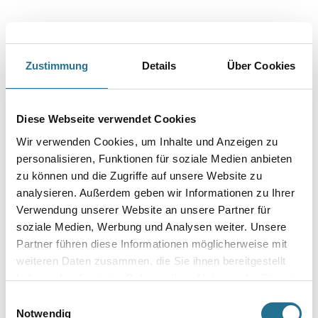
Zustimmung
Details
Über Cookies
PRODUKTEIGENSCHAFTEN
Diese Webseite verwendet Cookies
Produkteigenschaft
Wir verwenden Cookies, um Inhalte und Anzeigen zu
- Elektrostatisch ableitfähig
- Gute chemische und mechanische Beständigkeit
personalisieren, Funktionen für soziale Medien anbieten
- Flüssigkeitsdicht
zu können und die Zugriffe auf unsere Website zu
- Dichte, glänzende Oberfläche
analysieren. Außerdem geben wir Informationen zu Ihrer
- Rutschhemmende Strukturbeschichtung möglich
Verwendung unserer Website an unsere Partner für
Achtung
soziale Medien, Werbung und Analysen weiter. Unsere
Partner führen diese Informationen möglicherweise mit
weiteren Daten zusammen, die Sie ihnen bereitgestellt
haben oder die sie im Rahmen Ihrer Nutzung der Dienste
gesammelt haben.
Einwilligungsauswahl
Notwendig