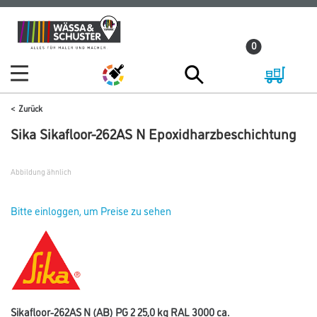
Zum
Zum
Inhalt
Navigationsmenü
0
springen
springen
Zurück
Sika Sikafloor-262AS N Epoxidharzbeschichtung
Abbildung ähnlich
Bitte einloggen, um Preise zu sehen
Sikafloor-262AS N (AB) PG 2 25,0 kg RAL 3000 ca.