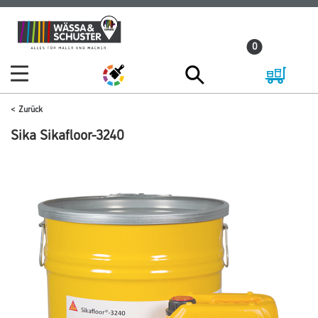
Zum
Zum
Inhalt
Navigationsmenü
0
springen
springen
Zurück
Sika Sikafloor-3240