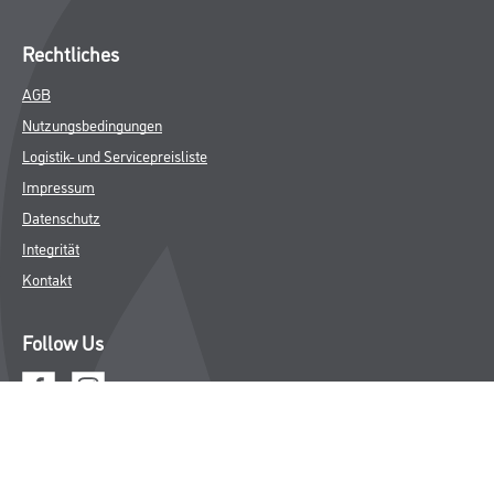
Rechtliches
AGB
Nutzungsbedingungen
Logistik- und Servicepreisliste
Impressum
Datenschutz
Integrität
Kontakt
Follow Us
© Copyright CMS Dienstleistungs-Gesellschaft
* NUR FÜR GEWERBLICHE KUNDEN. ALLE ANGEGEBENEN PREISE
SIND ZZGL. GESETZLICHER MWST.