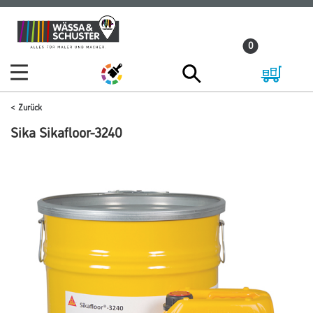
Zum
Zum
Inhalt
Navigationsmenü
0
springen
springen
Zurück
Sika Sikafloor-3240