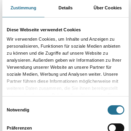
Art-Nr.:
1012-009936
Zustimmung
Details
Über Cookies
Farbtonbezeichnung
Diese Webseite verwendet Cookies
Wir verwenden Cookies, um Inhalte und Anzeigen zu
Gebinde
personalisieren, Funktionen für soziale Medien anbieten
zu können und die Zugriffe auf unsere Website zu
analysieren. Außerdem geben wir Informationen zu Ihrer
Verwendung unserer Website an unsere Partner für
soziale Medien, Werbung und Analysen weiter. Unsere
Umrechnungsfaktoren
Partner führen diese Informationen möglicherweise mit
weiteren Daten zusammen, die Sie ihnen bereitgestellt
haben oder die sie im Rahmen Ihrer Nutzung der Dienste
gesammelt haben.
Einwilligungsauswahl
Notwendig
Präferenzen