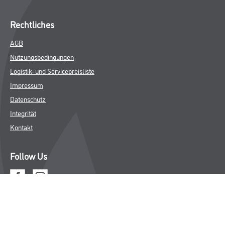
Rechtliches
AGB
Nutzungsbedingungen
Logistik- und Servicepreisliste
Impressum
Datenschutz
Integrität
Kontakt
Follow Us
© Copyright CMS Dienstleistungs-Gesellschaft
* NUR FÜR GEWERBLICHE KUNDEN. ALLE ANGEGEBENEN PREISE
SIND ZZGL. GESETZLICHER MWST.