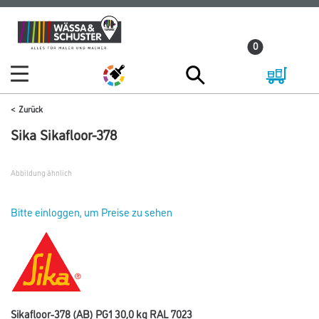
Zum
Zum
Inhalt
Navigationsmenü
0
springen
springen
Zurück
Sika Sikafloor-378
Abbildung ähnlich
Bitte einloggen, um Preise zu sehen
Sikafloor-378 (AB) PG1 30,0 kg RAL 7023