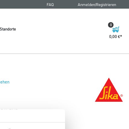
FAQ
Anmelden/Registrieren
0
Standorte
0,00 €
 sehen
g RAL 7045