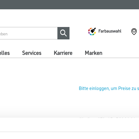
Farbauswahl
lles
Services
Karriere
Marken
Bitte einloggen, um Preise zu
Sikafloor-378 (AB) PG2 30,0 k
Art-Nr.:
1012-009793