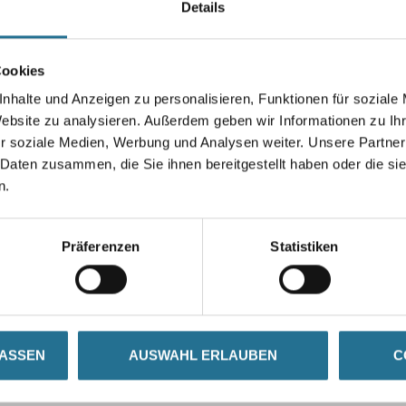
Details
Farbtonbezeichnung
Cookies
nhalte und Anzeigen zu personalisieren, Funktionen für soziale
Umrechnungsfaktoren
Website zu analysieren. Außerdem geben wir Informationen zu I
r soziale Medien, Werbung und Analysen weiter. Unsere Partner
 Daten zusammen, die Sie ihnen bereitgestellt haben oder die s
n.
Präferenzen
Statistiken
ZUSATZINFOS
GEFAHRENHINWEISE
LASSEN
AUSWAHL ERLAUBEN
C