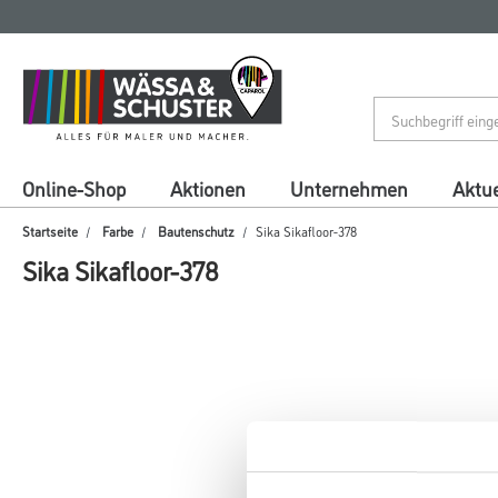
Zum
Zum
Inhalt
Navigationsmenü
springen
springen
Online-Shop
Aktionen
Unternehmen
Aktue
Startseite
Farbe
Bautenschutz
Sika Sikafloor-378
Sika Sikafloor-378