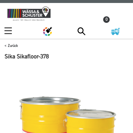
Zum
Zum
Inhalt
Navigationsmenü
0
springen
springen
Zurück
Sika Sikafloor-378