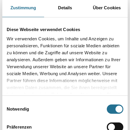
Art-Nr.:
1012-009795
Zustimmung
Details
Über Cookies
Farbtonbezeichnung
Diese Webseite verwendet Cookies
Wir verwenden Cookies, um Inhalte und Anzeigen zu
Gebinde
personalisieren, Funktionen für soziale Medien anbieten
zu können und die Zugriffe auf unsere Website zu
analysieren. Außerdem geben wir Informationen zu Ihrer
Verwendung unserer Website an unsere Partner für
soziale Medien, Werbung und Analysen weiter. Unsere
Umrechnungsfaktoren
Partner führen diese Informationen möglicherweise mit
weiteren Daten zusammen, die Sie ihnen bereitgestellt
haben oder die sie im Rahmen Ihrer Nutzung der Dienste
gesammelt haben.
Einwilligungsauswahl
Notwendig
Präferenzen