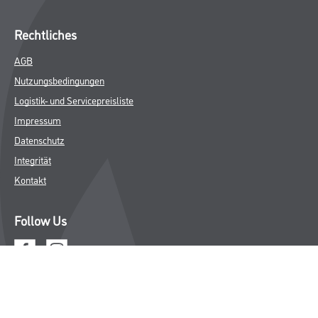
Rechtliches
AGB
Nutzungsbedingungen
Logistik- und Servicepreisliste
Impressum
Datenschutz
Integrität
Kontakt
Follow Us
© Copyright CMS Dienstleistungs-Gesellschaft
* NUR FÜR GEWERBLICHE KUNDEN. ALLE ANGEGEBENEN PREISE
SIND ZZGL. GESETZLICHER MWST.