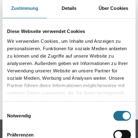
Zustimmung
Details
Über Cookies
PRODUKTEIGENSCHAFTEN
Gefahr
Diese Webseite verwendet Cookies
Wir verwenden Cookies, um Inhalte und Anzeigen zu
personalisieren, Funktionen für soziale Medien anbieten
zu können und die Zugriffe auf unsere Website zu
analysieren. Außerdem geben wir Informationen zu Ihrer
Verwendung unserer Website an unsere Partner für
ZUSATZINFOS
soziale Medien, Werbung und Analysen weiter. Unsere
Partner führen diese Informationen möglicherweise mit
GEFAHRENHINWEISE
weiteren Daten zusammen, die Sie ihnen bereitgestellt
haben oder die sie im Rahmen Ihrer Nutzung der Dienste
SPEZIFIKATIONEN
gesammelt haben.
Einwilligungsauswahl
Notwendig
Online-Shop
Präferenzen