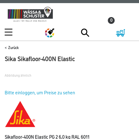
Zum
Zum
Inhalt
Navigationsmenü
0
springen
springen
Zurück
Sika Sikafloor-400N Elastic
Abbildung ähnlich
Bitte einloggen, um Preise zu sehen
Sikafloor-400N Elastic PG 2 6,0 kg RAL 6011