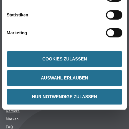
Farbe
WDV-Systeme
Statistiken
Trockenbau
Putze- und Spachtelmassen
Marketing
Bodenbeläge
Wand- & Deckenbeläge
Werkzeug & Maschinen
COOKIES ZULASSEN
Verbrauchsmaterialien
CMS Gruppe
AUSWAHL ERLAUBEN
Unternehmen
Aktuelles
NUR NOTWENDIGE ZULASSEN
Services
Karriere
Marken
FAQ