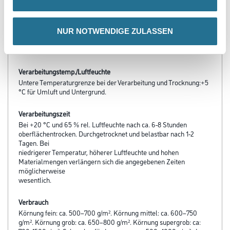
- Leicht und vielfältig strukturierbar
- Tönbar über ColorExpress sowie mit Vollton- und Abtönfarben
- Durch Hydrophobierung lange Offenzeit bei Überarbeitung
- Gut reinigungsfähig
NUR NOTWENDIGE ZULASSEN
- Allgemein bauaufsichtliches Prüfzeugnis, Baustoffklasse nicht
brennbar nach DIN 4102-A2, PZ-Hoch-090261
Verarbeitungstemp./Luftfeuchte
Untere Temperaturgrenze bei der Verarbeitung und Trocknung:+5
°C für Umluft und Untergrund.
Verarbeitungszeit
Bei +20 °C und 65 % rel. Luftfeuchte nach ca. 6-8 Stunden
oberflächentrocken. Durchgetrocknet und belastbar nach 1-2
Tagen. Bei
niedrigerer Temperatur, höherer Luftfeuchte und hohen
Materialmengen verlängern sich die angegebenen Zeiten
möglicherweise
wesentlich.
Verbrauch
Körnung fein: ca. 500–700 g/m². Körnung mittel: ca. 600–750
g/m². Körnung grob: ca. 650–800 g/m². Körnung supergrob: ca: