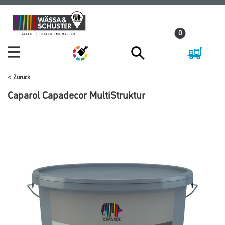
Zum
Zum
Inhalt
Navigationsmenü
0
springen
springen
Zurück
Caparol Capadecor MultiStruktur