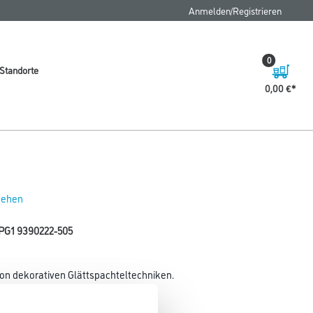
FAQ
Anmelden/Registrieren
0
Standorte
0,00 €
 sehen
 PG1 9390222-505
von dekorativen Glättspachteltechniken.
Glanzgrad