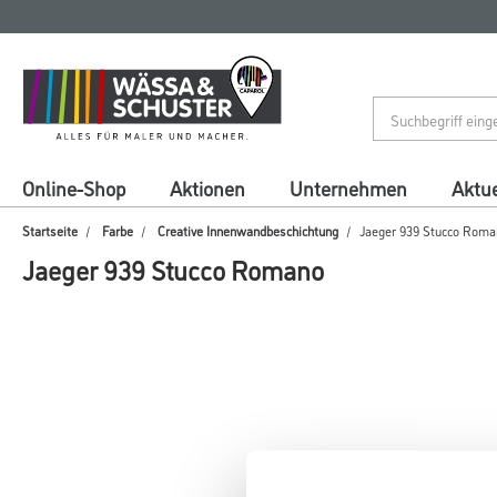
Zum
Zum
Inhalt
Navigationsmenü
springen
springen
Online-Shop
Aktionen
Unternehmen
Aktue
Startseite
Farbe
Creative Innenwandbeschichtung
Jaeger 939 Stucco Roma
Jaeger 939 Stucco Romano