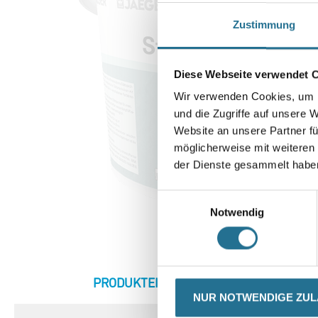
Zustimmung
Diese Webseite verwendet 
Wir verwenden Cookies, um I
und die Zugriffe auf unsere 
Website an unsere Partner fü
möglicherweise mit weiteren
der Dienste gesammelt habe
Einwilligungsauswahl
Notwendig
CURRENT
PRODUKTEIGENSCHAFTEN
ZU
TAB:
NUR NOTWENDIGE ZU