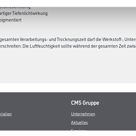
fdiffusionsfähig
rtiger Tiefenlichtwirkung
 pigmentiert
esamten Verarbeitungs- und Trocknungszeit darf die Werkstoff-, Unter
rschreiten. Die Luftfeuchtigkeit sollte während der gesamten Zeit zwisch
CMS Gruppe
rialien
Unternehmen
Aktuelles
Services