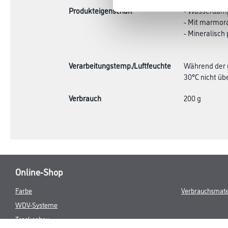
Produkteigenschaft
- Wasserdamp
- Mit marmora
- Mineralisch
Verarbeitungstemp./Luftfeuchte
Während der g
30°C nicht übe
Verbrauch
200 g
Online-Shop
Farbe
Verbrauchsmate
WDV-Systeme
Trockenbau