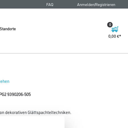
FAQ
Anmelden/Registrieren
0
Standorte
0,00 €
 sehen
 PG2 9390206-505
von dekorativen Glättspachteltechniken.
Glanzgrad