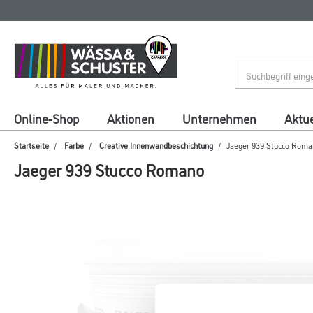
Zum
Zum
Inhalt
Navigationsmenü
springen
springen
Online-Shop
Aktionen
Unternehmen
Aktue
Startseite
Farbe
Creative Innenwandbeschichtung
Jaeger 939 Stucco Roma
Jaeger 939 Stucco Romano