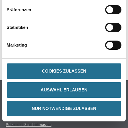
Präferenzen
ZUSATZINFOS
Statistiken
GEFAHRENHINWEISE
Marketing
DATENBLÄTTER
SPEZIFIKATIONEN
COOKIES ZULASSEN
Online-Shop
AUSWAHL ERLAUBEN
Farbe
WDV-Systeme
NUR NOTWENDIGE ZULASSEN
Trockenbau
Putze- und Spachtelmassen