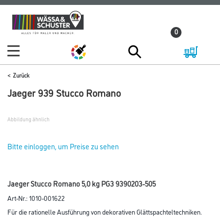
Zum
Zum
Inhalt
Navigationsmenü
0
springen
springen
Zurück
Jaeger 939 Stucco Romano
Abbildung ähnlich
Bitte einloggen, um Preise zu sehen
Jaeger Stucco Romano 5,0 kg PG3 9390203-505
Art-Nr.:
1010-001622
Für die rationelle Ausführung von dekorativen Glättspachteltechniken.