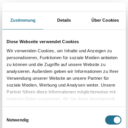
Zustimmung
Details
Über Cookies
PRODUKTEIGENSCHAFTEN
Produkteigenschaft
Diese Webseite verwendet Cookies
- Wasserdampfdiffusionsfähig
Wir verwenden Cookies, um Inhalte und Anzeigen zu
- Mit marmorartiger Tiefenlichtwirkung
- Mineralisch pigmentiert
personalisieren, Funktionen für soziale Medien anbieten
zu können und die Zugriffe auf unsere Website zu
analysieren. Außerdem geben wir Informationen zu Ihrer
Verarbeitungstemp./Luftfeuchte
Verwendung unserer Website an unsere Partner für
Während der gesamten Verarbeitungs- und Trocknungszeit darf
die Werkstoff-, Untergrund- und Lufttemperatur 8°C nicht unter-
soziale Medien, Werbung und Analysen weiter. Unsere
und
Partner führen diese Informationen möglicherweise mit
30°C nicht überschreiten. Die Luftfeuchtigkeit sollte während der
weiteren Daten zusammen, die Sie ihnen bereitgestellt
gesamten Zeit zwischen 30 % r.F. und 75 % r.F. liegen.
haben oder die sie im Rahmen Ihrer Nutzung der Dienste
gesammelt haben.
Verbrauch
Einwilligungsauswahl
200 g
Notwendig