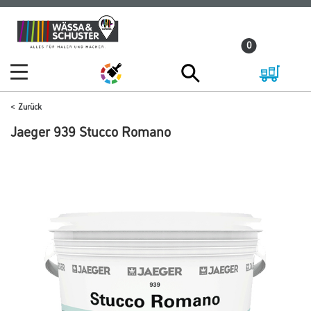
Zum
Zum
Inhalt
Navigationsmenü
0
springen
springen
Zurück
Jaeger 939 Stucco Romano