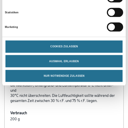
Statistiken
PRODUKTEIGENSCHAFTEN
Marketing
Produkteigenschaft
- Wasserdampfdiffusionsfähig
COOKIES ZULASSEN
- Mit marmorartiger Tiefenlichtwirkung
- Mineralisch pigmentiert
AUSWAHL ERLAUBEN
Verarbeitungstemp./Luftfeuchte
NUR NOTWENDIGE ZULASSEN
Während der gesamten Verarbeitungs- und Trocknungszeit darf
die Werkstoff-, Untergrund- und Lufttemperatur 8°C nicht unter-
und
30°C nicht überschreiten. Die Luftfeuchtigkeit sollte während der
gesamten Zeit zwischen 30 % r.F. und 75 % r.F. liegen.
Verbrauch
200 g