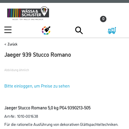
Zum
Zum
Inhalt
Navigationsmenü
0
springen
springen
Zurück
Jaeger 939 Stucco Romano
Abbildung ähnlich
Bitte einloggen, um Preise zu sehen
Jaeger Stucco Romano 5,0 kg PG4 9390213-505
Art-Nr.:
1010-001638
Für die rationelle Ausführung von dekorativen Glättspachteltechniken.