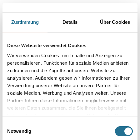
Zustimmung
Details
Über Cookies
PRODUKTEIGENSCHAFTEN
Produkteigenschaft
Diese Webseite verwendet Cookies
- Wasserdampfdiffusionsfähig
Wir verwenden Cookies, um Inhalte und Anzeigen zu
- Mit marmorartiger Tiefenlichtwirkung
- Mineralisch pigmentiert
personalisieren, Funktionen für soziale Medien anbieten
zu können und die Zugriffe auf unsere Website zu
analysieren. Außerdem geben wir Informationen zu Ihrer
Verarbeitungstemp./Luftfeuchte
Verwendung unserer Website an unsere Partner für
Während der gesamten Verarbeitungs- und Trocknungszeit darf
die Werkstoff-, Untergrund- und Lufttemperatur 8°C nicht unter-
soziale Medien, Werbung und Analysen weiter. Unsere
und
Partner führen diese Informationen möglicherweise mit
30°C nicht überschreiten. Die Luftfeuchtigkeit sollte während der
weiteren Daten zusammen, die Sie ihnen bereitgestellt
gesamten Zeit zwischen 30 % r.F. und 75 % r.F. liegen.
haben oder die sie im Rahmen Ihrer Nutzung der Dienste
gesammelt haben.
Verbrauch
Einwilligungsauswahl
200 g
Notwendig