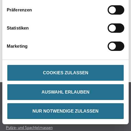
Präferenzen
ZUSATZINFOS
Statistiken
GEFAHRENHINWEISE
Marketing
DATENBLÄTTER
SPEZIFIKATIONEN
COOKIES ZULASSEN
Online-Shop
AUSWAHL ERLAUBEN
Farbe
WDV-Systeme
NUR NOTWENDIGE ZULASSEN
Trockenbau
Putze- und Spachtelmassen