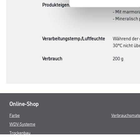
Produkteigenschaft
- Wasserdamp
- Mit marmora
- Mineralisch
Verarbeitungstemp./Luftfeuchte
Während der g
30°C nicht übe
Verbrauch
200 g
Online-Shop
Farbe
Verbrauchsmate
WDV-Systeme
Trockenbau