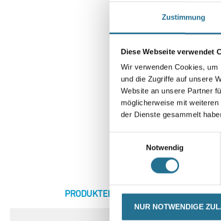
Zustimmung
Diese Webseite verwendet 
Wir verwenden Cookies, um I
und die Zugriffe auf unsere 
Website an unsere Partner fü
möglicherweise mit weiteren
der Dienste gesammelt habe
Einwilligungsauswahl
Notwendig
CURRENT
PRODUKTEIGENSCHAFTEN
ZU
TAB:
NUR NOTWENDIGE ZU