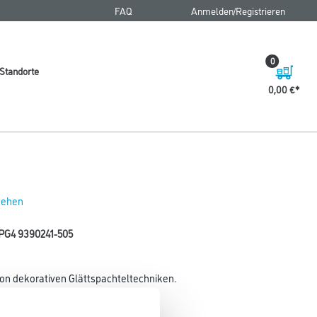
FAQ
Anmelden/Registrieren
0
Standorte
0,00 €
 sehen
PG4 9390241-505
von dekorativen Glättspachteltechniken.
Glanzgrad