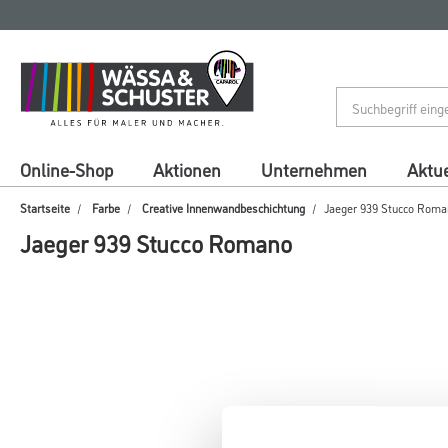
Zum
Zum
Inhalt
Navigationsmenü
springen
springen
Online-Shop
Aktionen
Unternehmen
Aktue
Startseite
Farbe
Creative Innenwandbeschichtung
Jaeger 939 Stucco Roma
Jaeger 939 Stucco Romano