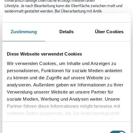
Lifestyle. Je nach Bearbeitung kann die Oberfläche zwischen matt und
seidenmatt gestaltet werden. Bei Überarbeitung mit Antik
Seife kann ein marmorartiger Glanz erzielt werden (Antiktechnik).
Farbtonbezeichnung
Zustimmung
Details
Über Cookies
Glanzgrad
Diese Webseite verwendet Cookies
Wir verwenden Cookies, um Inhalte und Anzeigen zu
personalisieren, Funktionen für soziale Medien anbieten
Gebinde
zu können und die Zugriffe auf unsere Website zu
analysieren. Außerdem geben wir Informationen zu Ihrer
Verwendung unserer Website an unsere Partner für
soziale Medien, Werbung und Analysen weiter. Unsere
Partner führen diese Informationen möglicherweise mit
Umrechnungsfaktoren
weiteren Daten zusammen, die Sie ihnen bereitgestellt
haben oder die sie im Rahmen Ihrer Nutzung der Dienste
gesammelt haben.
Einwilligungsauswahl