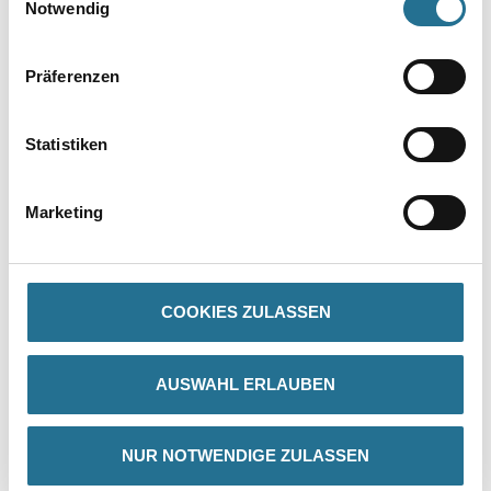
Notwendig
Präferenzen
Statistiken
PRODUKTEIGENSCHAFTEN
Marketing
Produkteigenschaft
- Mit natürlichem Löschkalk
- Rationell und leicht zu verarbeiten
- Reißt nicht
COOKIES ZULASSEN
- Unbrennbar
- Umweltverträglich
- Atmungsaktive Oberfläche
- Sehr gut wasserdampfdiffusionsfähig (410g/m² in 24 Std. (DIN
AUSWAHL ERLAUBEN
53122), µ=50, Sd=0,04 m)
NUR NOTWENDIGE ZULASSEN
Verarbeitungstemp./Luftfeuchte
Während der gesamten Verarbeitungs- und Trocknungszeit darf