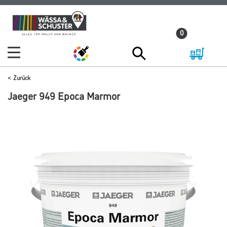
Zum
Zum
Inhalt
Navigationsmenü
0
springen
springen
Zurück
Jaeger 949 Epoca Marmor