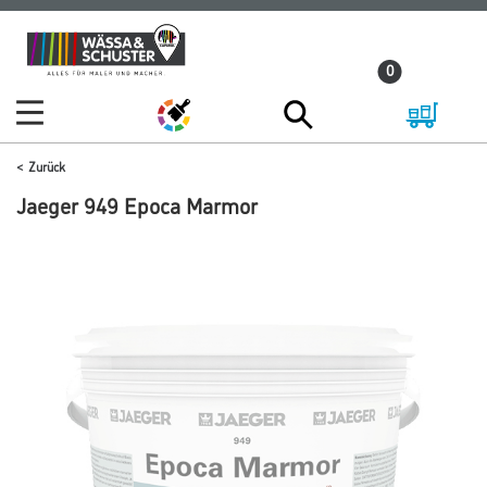
Zum
Zum
Inhalt
Navigationsmenü
0
springen
springen
Zurück
Jaeger 949 Epoca Marmor