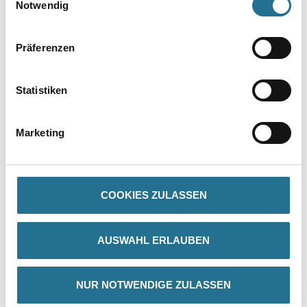
Notwendig
Präferenzen
Statistiken
PRODUKTEIGENSCHAFTEN
Marketing
Produkteigenschaft
- Mit natürlichem Löschkalk
- Rationell und leicht zu verarbeiten
- Reißt nicht
COOKIES ZULASSEN
- Unbrennbar
- Umweltverträglich
- Atmungsaktive Oberfläche
- Sehr gut wasserdampfdiffusionsfähig (410g/m² in 24 Std. (DIN
AUSWAHL ERLAUBEN
53122), µ=50, Sd=0,04 m)
NUR NOTWENDIGE ZULASSEN
Verarbeitungstemp./Luftfeuchte
Während der gesamten Verarbeitungs- und Trocknungszeit darf