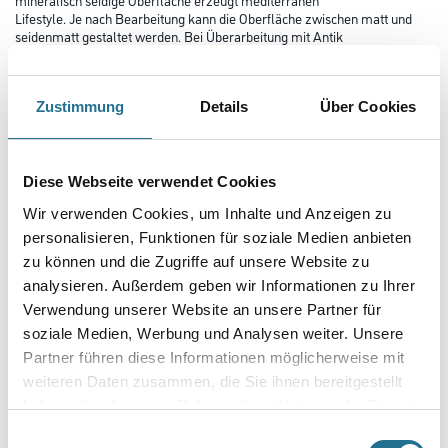
Lifestyle. Je nach Bearbeitung kann die Oberfläche zwischen matt und
seidenmatt gestaltet werden. Bei Überarbeitung mit Antik
Seife kann ein marmorartiger Glanz erzielt werden (Antiktechnik).
Farbtonbezeichnung
Zustimmung
Details
Über Cookies
Glanzgrad
Diese Webseite verwendet Cookies
Wir verwenden Cookies, um Inhalte und Anzeigen zu
personalisieren, Funktionen für soziale Medien anbieten
Gebinde
zu können und die Zugriffe auf unsere Website zu
analysieren. Außerdem geben wir Informationen zu Ihrer
Verwendung unserer Website an unsere Partner für
soziale Medien, Werbung und Analysen weiter. Unsere
Partner führen diese Informationen möglicherweise mit
Umrechnungsfaktoren
weiteren Daten zusammen, die Sie ihnen bereitgestellt
haben oder die sie im Rahmen Ihrer Nutzung der Dienste
gesammelt haben.
Einwilligungsauswahl