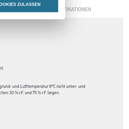
OOKIES ZULASSEN
ENBLÄTTER
SPEZIFIKATIONEN
m)
grund- und Lufttemperatur 8°C nicht unter- und
en 30 % r.F. und 75 % r.F. liegen.