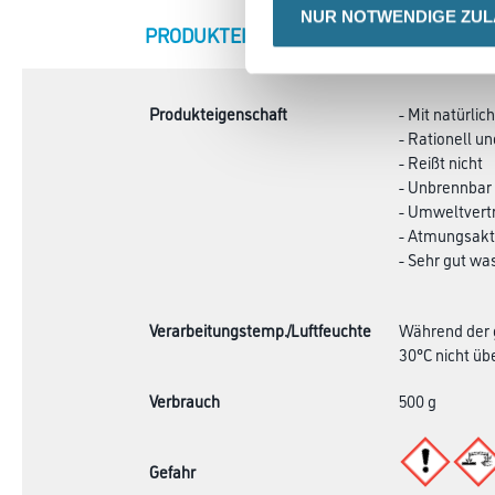
NUR NOTWENDIGE ZU
CURRENT
PRODUKTEIGENSCHAFTEN
ZU
TAB:
Produkteigenschaft
- Mit natürli
- Rationell un
- Reißt nicht
- Unbrennbar
- Umweltvertr
- Atmungsakt
- Sehr gut wa
Verarbeitungstemp./Luftfeuchte
Während der g
30°C nicht übe
Verbrauch
500 g
Gefahr