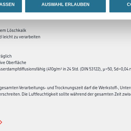
LASSEN
AUSWAHL ERLAUBEN
C
SATZINFOS
GEFAHRENHINWEISE
DAT
chem Löschkalk
d leicht zu verarbeiten
äglich
ive Oberfläche
sserdampfdiffusionsfähig (410g/m² in 24 Std. (DIN 53122), µ=50, Sd=0,04 
esamten Verarbeitungs- und Trocknungszeit darf die Werkstoff-, Unter
rschreiten. Die Luftfeuchtigkeit sollte während der gesamten Zeit zwisch