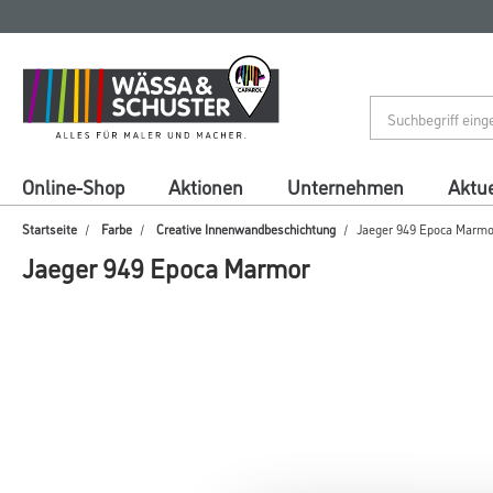
Zum
Zum
Inhalt
Navigationsmenü
springen
springen
Online-Shop
Aktionen
Unternehmen
Aktue
Startseite
Farbe
Creative Innenwandbeschichtung
Jaeger 949 Epoca Marmo
Jaeger 949 Epoca Marmor