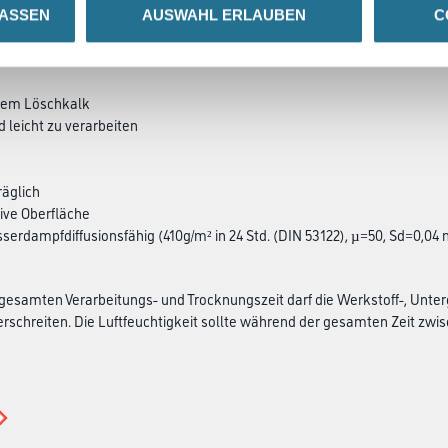
LASSEN
AUSWAHL ERLAUBEN
C
SATZINFOS
GEFAHRENHINWEISE
DAT
chem Löschkalk
d leicht zu verarbeiten
äglich
ive Oberfläche
sserdampfdiffusionsfähig (410g/m² in 24 Std. (DIN 53122), µ=50, Sd=0,04 
esamten Verarbeitungs- und Trocknungszeit darf die Werkstoff-, Unter
rschreiten. Die Luftfeuchtigkeit sollte während der gesamten Zeit zwisch