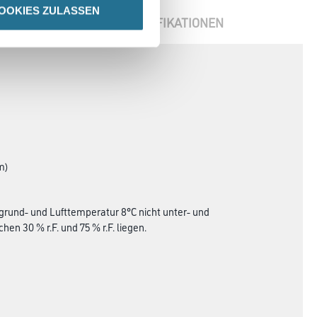
OOKIES ZULASSEN
ENBLÄTTER
SPEZIFIKATIONEN
m)
grund- und Lufttemperatur 8°C nicht unter- und
en 30 % r.F. und 75 % r.F. liegen.