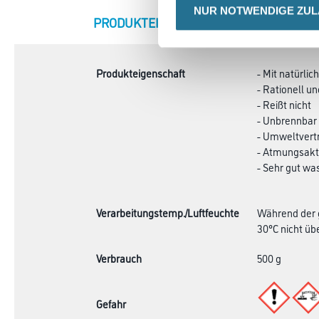
NUR NOTWENDIGE ZU
CURRENT
PRODUKTEIGENSCHAFTEN
ZU
TAB:
Produkteigenschaft
- Mit natürli
- Rationell un
- Reißt nicht
- Unbrennbar
- Umweltvertr
- Atmungsakt
- Sehr gut wa
Verarbeitungstemp./Luftfeuchte
Während der g
30°C nicht übe
Verbrauch
500 g
Gefahr