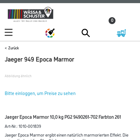
Zum
Zum
Inhalt
Navigationsmenü
0
springen
springen
Zurück
Jaeger 949 Epoca Marmor
Abbildung ähnlich
Bitte einloggen, um Preise zu sehen
Jaeger Epoca Marmor 10,0 kg PG2 9490261-702 Farbton 261
Art-Nr.:
1010-001839
Jaeger Epoca Marmor ergibt einen natürlich marmorierten Effekt. Die