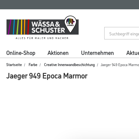
Zum
Zum
Inhalt
Navigationsmenü
springen
springen
Online-Shop
Aktionen
Unternehmen
Aktue
Startseite
Farbe
Creative Innenwandbeschichtung
Jaeger 949 Epoca Marmo
Jaeger 949 Epoca Marmor