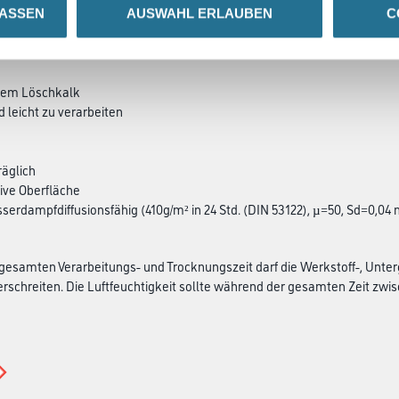
LASSEN
AUSWAHL ERLAUBEN
C
SATZINFOS
GEFAHRENHINWEISE
DAT
chem Löschkalk
d leicht zu verarbeiten
äglich
ive Oberfläche
sserdampfdiffusionsfähig (410g/m² in 24 Std. (DIN 53122), µ=50, Sd=0,04 
esamten Verarbeitungs- und Trocknungszeit darf die Werkstoff-, Unter
rschreiten. Die Luftfeuchtigkeit sollte während der gesamten Zeit zwisch