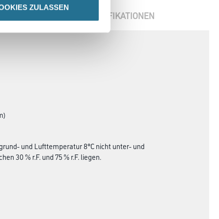
OOKIES ZULASSEN
ENBLÄTTER
SPEZIFIKATIONEN
m)
grund- und Lufttemperatur 8°C nicht unter- und
en 30 % r.F. und 75 % r.F. liegen.