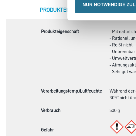
NUR NOTWENDIGE ZU
CURRENT
PRODUKTEIGENSCHAFTEN
ZU
TAB:
Produkteigenschaft
- Mit natürli
- Rationell un
- Reißt nicht
- Unbrennbar
- Umweltvertr
- Atmungsakt
- Sehr gut wa
Verarbeitungstemp./Luftfeuchte
Während der g
30°C nicht übe
Verbrauch
500 g
Gefahr