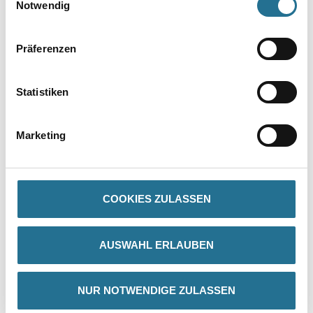
Notwendig
Präferenzen
Statistiken
PRODUKTEIGENSCHAFTEN
Marketing
Produkteigenschaft
- Mit natürlichem Löschkalk
- Rationell und leicht zu verarbeiten
- Reißt nicht
COOKIES ZULASSEN
- Unbrennbar
- Umweltverträglich
- Atmungsaktive Oberfläche
- Sehr gut wasserdampfdiffusionsfähig (410g/m² in 24 Std. (DIN
AUSWAHL ERLAUBEN
53122), µ=50, Sd=0,04 m)
NUR NOTWENDIGE ZULASSEN
Verarbeitungstemp./Luftfeuchte
Während der gesamten Verarbeitungs- und Trocknungszeit darf