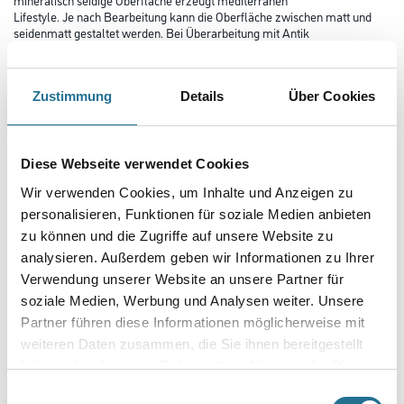
Lifestyle. Je nach Bearbeitung kann die Oberfläche zwischen matt und
seidenmatt gestaltet werden. Bei Überarbeitung mit Antik
Seife kann ein marmorartiger Glanz erzielt werden (Antiktechnik).
Farbtonbezeichnung
Zustimmung
Details
Über Cookies
Glanzgrad
Diese Webseite verwendet Cookies
Wir verwenden Cookies, um Inhalte und Anzeigen zu
personalisieren, Funktionen für soziale Medien anbieten
Gebinde
zu können und die Zugriffe auf unsere Website zu
analysieren. Außerdem geben wir Informationen zu Ihrer
Verwendung unserer Website an unsere Partner für
soziale Medien, Werbung und Analysen weiter. Unsere
Partner führen diese Informationen möglicherweise mit
Umrechnungsfaktoren
weiteren Daten zusammen, die Sie ihnen bereitgestellt
haben oder die sie im Rahmen Ihrer Nutzung der Dienste
gesammelt haben.
Einwilligungsauswahl