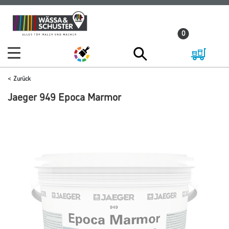
Zum
Zum
Inhalt
Navigationsmenü
0
springen
springen
Zurück
Jaeger 949 Epoca Marmor