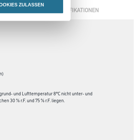
OOKIES ZULASSEN
ENBLÄTTER
SPEZIFIKATIONEN
m)
grund- und Lufttemperatur 8°C nicht unter- und
en 30 % r.F. und 75 % r.F. liegen.