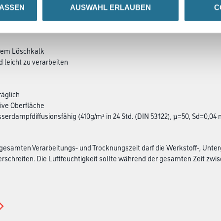
LASSEN
AUSWAHL ERLAUBEN
C
SATZINFOS
GEFAHRENHINWEISE
DAT
chem Löschkalk
d leicht zu verarbeiten
äglich
ive Oberfläche
sserdampfdiffusionsfähig (410g/m² in 24 Std. (DIN 53122), µ=50, Sd=0,04 
esamten Verarbeitungs- und Trocknungszeit darf die Werkstoff-, Unter
rschreiten. Die Luftfeuchtigkeit sollte während der gesamten Zeit zwisch