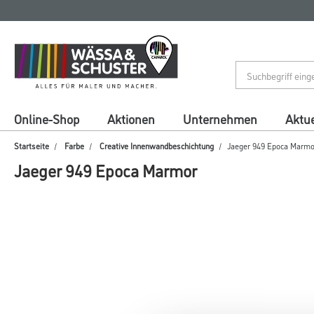
Zum
Zum
Inhalt
Navigationsmenü
springen
springen
Online-Shop
Aktionen
Unternehmen
Aktue
Startseite
Farbe
Creative Innenwandbeschichtung
Jaeger 949 Epoca Marmo
Jaeger 949 Epoca Marmor