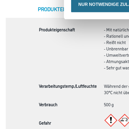
NUR NOTWENDIGE ZU
CURRENT
PRODUKTEIGENSCHAFTEN
ZU
TAB:
Produkteigenschaft
- Mit natürli
- Rationell un
- Reißt nicht
- Unbrennbar
- Umweltvertr
- Atmungsakt
- Sehr gut wa
Verarbeitungstemp./Luftfeuchte
Während der g
30°C nicht übe
Verbrauch
500 g
Gefahr