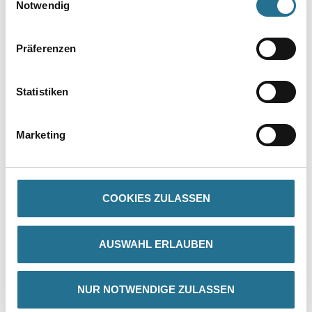
Notwendig
Präferenzen
Statistiken
PRODUKTEIGENSCHAFTEN
Marketing
Produkteigenschaft
- Mit natürlichem Löschkalk
- Rationell und leicht zu verarbeiten
- Reißt nicht
COOKIES ZULASSEN
- Unbrennbar
- Umweltverträglich
- Atmungsaktive Oberfläche
- Sehr gut wasserdampfdiffusionsfähig (410g/m² in 24 Std. (DIN
AUSWAHL ERLAUBEN
53122), µ=50, Sd=0,04 m)
NUR NOTWENDIGE ZULASSEN
Verarbeitungstemp./Luftfeuchte
Während der gesamten Verarbeitungs- und Trocknungszeit darf