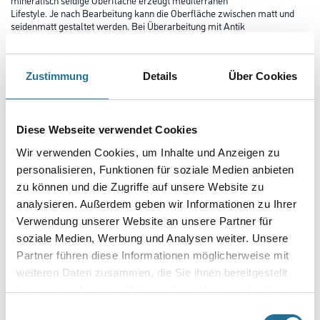
Lifestyle. Je nach Bearbeitung kann die Oberfläche zwischen matt und
seidenmatt gestaltet werden. Bei Überarbeitung mit Antik
Seife kann ein marmorartiger Glanz erzielt werden (Antiktechnik).
Farbtonbezeichnung
Zustimmung
Details
Über Cookies
Glanzgrad
Diese Webseite verwendet Cookies
Wir verwenden Cookies, um Inhalte und Anzeigen zu
personalisieren, Funktionen für soziale Medien anbieten
Gebinde
zu können und die Zugriffe auf unsere Website zu
analysieren. Außerdem geben wir Informationen zu Ihrer
Verwendung unserer Website an unsere Partner für
soziale Medien, Werbung und Analysen weiter. Unsere
Partner führen diese Informationen möglicherweise mit
Umrechnungsfaktoren
weiteren Daten zusammen, die Sie ihnen bereitgestellt
haben oder die sie im Rahmen Ihrer Nutzung der Dienste
gesammelt haben.
Einwilligungsauswahl