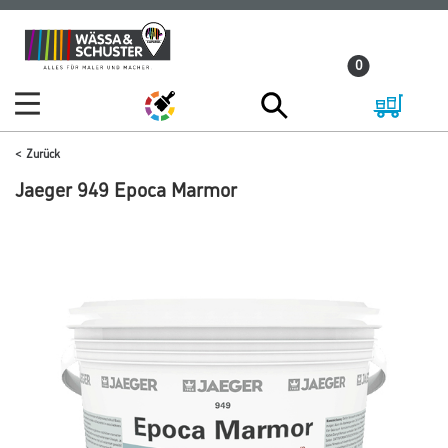
Zum
Zum
Inhalt
Navigationsmenü
0
springen
springen
Zurück
Jaeger 949 Epoca Marmor