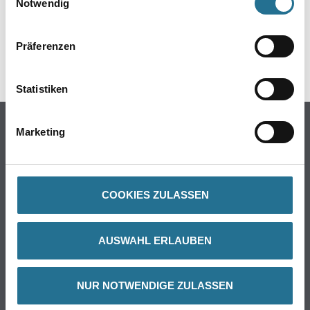
Notwendig
Präferenzen
Statistiken
PRODUKTEIGENSCHAFTEN
Marketing
Produkteigenschaft
- Für innen und außen
- Alkalibeständig (Buntpigmente)
- Wetterbeständig
- Lichtecht
COOKIES ZULASSEN
AUSWAHL ERLAUBEN
ZUSATZINFOS
NUR NOTWENDIGE ZULASSEN
GEFAHRENHINWEISE