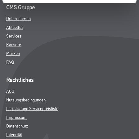
DATENBLÄTTER
SPEZIFIKATIONEN
Online-Shop
Farbe
WDV-Systeme
Trockenbau
Putze- und Spachtelmassen
Bodenbeläge
Wand- & Deckenbeläge
Werkzeug & Maschinen
Verbrauchsmaterialien