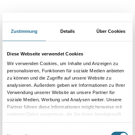
Villa Venezia Produktgruppe einsetzbar, sowohl außen als
auch innen. Es eignet sich zum Tönen von Jaeger Stucco Fondo, Jaeger
Stucco Veneziano, Jaeger Stucco Romano, Jaeger Epoca
Marmor, Jaeger Fresco Veneziano und Jaeger Antiqua Kalk-Feinputz.
Jaeger Mineralfarbenkonzentrat zeichnet sich durch gute Säure-
Zustimmung
Details
Über Cookies
und Alkalibeständigkeit, sowie durch gute Wetterbeständigkeit und
Lichtechtheit aus.
Farbtonbezeichnung
Diese Webseite verwendet Cookies
Wir verwenden Cookies, um Inhalte und Anzeigen zu
personalisieren, Funktionen für soziale Medien anbieten
Gebinde
zu können und die Zugriffe auf unsere Website zu
analysieren. Außerdem geben wir Informationen zu Ihrer
Verwendung unserer Website an unsere Partner für
soziale Medien, Werbung und Analysen weiter. Unsere
Partner führen diese Informationen möglicherweise mit
Umrechnungsfaktoren
weiteren Daten zusammen, die Sie ihnen bereitgestellt
haben oder die sie im Rahmen Ihrer Nutzung der Dienste
gesammelt haben.
Einwilligungsauswahl