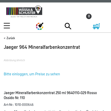
Zum
Zum
Inhalt
Navigationsmenü
0
springen
springen
Zurück
Jaeger 964 Mineralfarbenkonzentrat