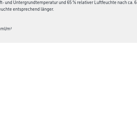
uft- und Untergrundtemperatur und 65 % relativer Luftfeuchte nach ca. 
euchte entsprechend länger.
0 ml/m²
CMS Gruppe
rialien
Unternehmen
Aktuelles
Services
Karriere
Marken