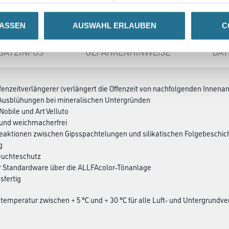
LASSEN
AUSWAHL ERLAUBEN
C
SATZINFOS
GEFAHRENHINWEISE
DAT
enzeitverlängerer (verlängert die Offenzeit von nachfolgenden Innena
 Ausblühungen bei mineralischen Untergründen
t Nobile und Art Velluto
 und weichmacherfrei
Reaktionen zwischen Gipsspachtelungen und silikatischen Folgebeschi
g
euchteschutz
er Standardware über die ALLFAcolor-Tönanlage
sfertig
temperatur zwischen + 5 °C und + 30 °C für alle Luft- und Untergrundv