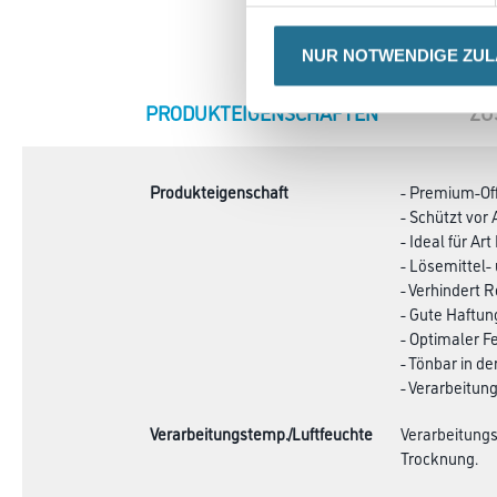
NUR NOTWENDIGE ZU
CURRENT
PRODUKTEIGENSCHAFTEN
ZU
TAB:
Produkteigenschaft
- Premium-Off
- Schützt vor
- Ideal für Ar
- Lösemittel-
- Verhindert 
- Gute Haftun
- Optimaler F
- Tönbar in d
- Verarbeitung
Verarbeitungstemp./Luftfeuchte
Verarbeitungs
Trocknung.