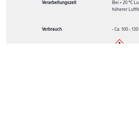
Verarbeitungszeit
Bei + 20 °C L
höherer Luftf
Verbrauch
- Ca. 100 - 13
Achtung
Online-Shop
Farbe
Verbrauchsmate
WDV-Systeme
Trockenbau
Putze- und Spachtelmassen
Bodenbeläge