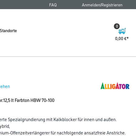
FAQ
Anmelden/Registrieren
0
Standorte
0,00 €
 sehen
pr.12,5 lt Farbton HBW 70-100
erte Spezialgrundierung mit Kalkblocker für innen und außen.
ybrid,
emium-Offenzeitverlängerer für nachfolgende ansatzfreie Anstriche.