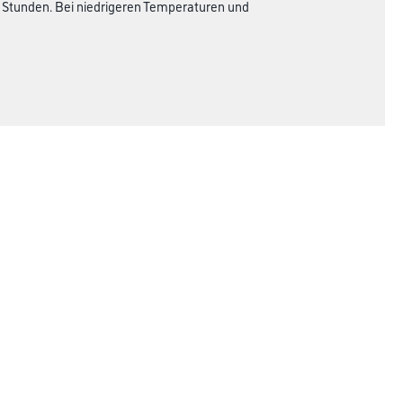
6 Stunden. Bei niedrigeren Temperaturen und
Rechtliches
AGB
Nutzungsbedingungen
Logistik- und Servicepreisliste
Impressum
Datenschutz